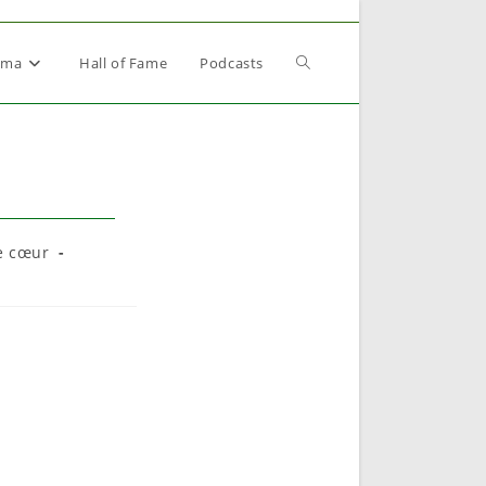
Toggle
éma
Hall of Fame
Podcasts
website
search
e cœur