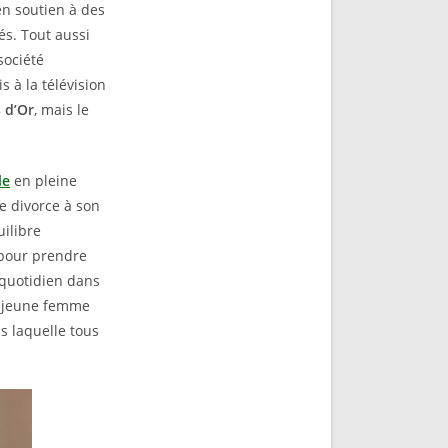
en soutien à des
és. Tout aussi
société
 à la télévision
 d’Or
, mais le
le
en pleine
le divorce à son
uilibre
 pour prendre
 quotidien dans
la jeune femme
ns laquelle tous