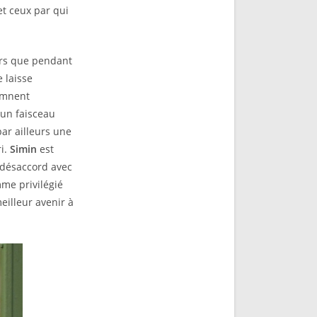
et ceux par qui
ors que pendant
 laisse
damnent
 un faisceau
ar ailleurs une
ri.
Simin
est
 désaccord avec
me privilégié
eilleur avenir à