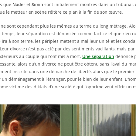
rs que
Nader
et
Simin
sont initialement montrés dans un tribunal, 
 que le metteur en scène réitère ce plan à la fin de son œuvre.
 ne sont cependant plus les mêmes au terme du long métrage. Al
 temps, leur séparation est dénoncée comme factice et que rien ne
e ira à son terme, les périples mettent à mal leur unité et les con
 Leur divorce n’est pas acté par des sentiments vacillants, mais par
térieurs au couple qui l’ont mis à mort.
Une séparation
dénonce p
ressante, alors qu’un divorce ne peut être obtenu sans l’aval du ma
ent inscrite dans une démarche de liberté, alors que le premier
 un déménagement à l’étranger, pour le bien de leur enfant. L’hom
emme victime des diktats d’une société qui l’opprime veut offrir un m