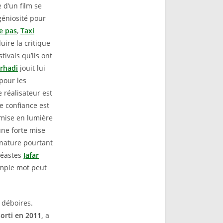
 d’un film se
géniosité pour
te pas
,
Taxi
ire la critique
ivals qu’ils ont
rhadi
jouit lui
pour les
 réalisateur est
te confiance est
mise en lumière
une forte mise
 nature pourtant
inéastes
Jafar
imple mot peut
e déboires.
sorti en 2011,
a