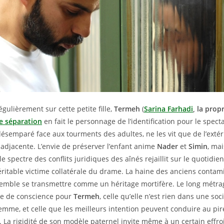
égulièrement sur cette petite fille,
Termeh
(
Sarina Farhadi
, la propr
e séparation
en fait le personnage de l’identification pour le spect
ésemparé face aux tourments des adultes, ne les vit que de l’extér
adjacente. L’envie de préserver l’enfant anime
Nader
et
Simin
, mai
 spectre des conflits juridiques des aînés rejaillit sur le quotidie
véritable victime collatérale du drame. La haine des anciens contam
semble se transmettre comme un héritage mortifère. Le long métra
se de conscience pour
Termeh
, celle qu’elle n’est rien dans une so
femme, et celle que les meilleurs intention peuvent conduire au pi
. La rigidité de son modèle paternel invite même à un certain effroi