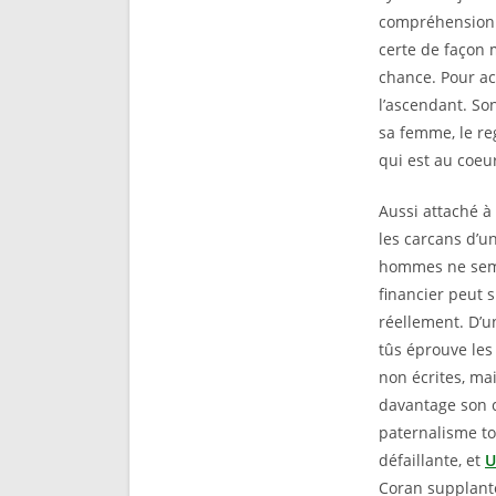
compréhension: 
certe de façon 
chance. Pour ac
l’ascendant. So
sa femme, le reg
qui est au coeur
Aussi attaché à 
les carcans d’un
hommes ne sembl
financier peut s
réellement. D’u
tûs éprouve les
non écrites, ma
davantage son c
paternalisme to
défaillante, et
U
Coran supplante