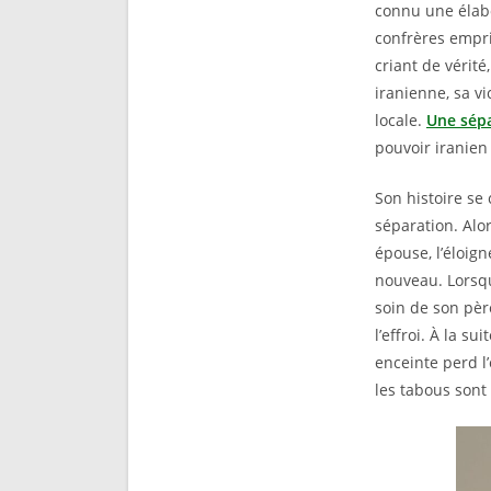
connu une élabo
confrères empri
criant de vérité
iranienne, sa vic
locale.
Une sép
pouvoir iranien 
Son histoire se
séparation. Alor
épouse, l’éloign
nouveau. Lors
soin de son pèr
l’effroi. À la s
enceinte perd l’
les tabous sont