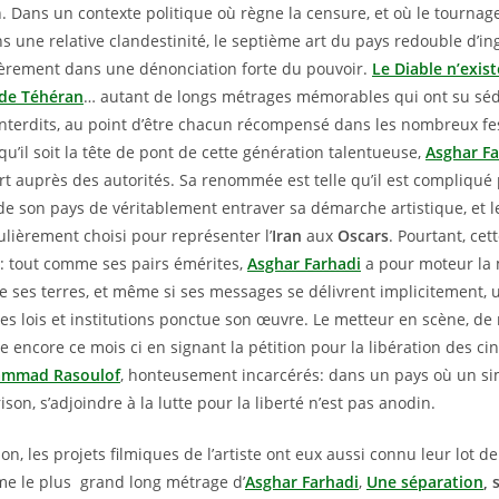
. Dans un contexte politique où règne la censure, et où le tournage
ns une relative clandestinité, le septième art du pays redouble d’in
lièrement dans une dénonciation forte du pouvoir.
Le Diable n’exis
 de Téhéran
… autant de longs métrages mémorables qui ont su sédu
interdits, au point d’être chacun récompensé dans les nombreux fest
qu’il soit la tête de pont de cette génération talentueuse,
Asghar Fa
art auprès des autorités. Sa renommée est telle qu’il est compliqué 
de son pays de véritablement entraver sa démarche artistique, et le
ulièrement choisi pour représenter l’
Iran
aux
Oscars
. Pourtant, cet
l: tout comme ses pairs émérites,
Asghar Farhadi
a pour moteur la 
de ses terres, et même si ses messages se délivrent implicitement, 
es lois et institutions ponctue son œuvre. Le metteur en scène, de
stre encore ce mois ci en signant la pétition pour la libération des c
mmad Rasoulof
, honteusement incarcérés: dans un pays où un s
ison, s’adjoindre à la lutte pour la liberté n’est pas anodin.
son, les projets filmiques de l’artiste ont eux aussi connu leur lot d
e le plus grand long métrage d’
Asghar Farhadi
,
Une séparation
, 