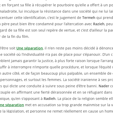
en forçant sa fille à récupérer le pourboire qu’elle a offert à un 
maladroite, lui inculque la résistance dans une société qui ne lui l
centuer cette identification, c’est le jugement de
Termeh
qui prend
n père peut bien être condamné pour l’altercation avec
Razieh
, peu
ard de sa fille est son seul repère de vertue, et c’est d’ailleur la p
 de la fin du film.
l’être soit
Une séparation
, il n’en reste pas moins décidé à dénon
e société où l’individualité n’a pas de place pour s’épanouir. D’un cô
ent jamais garantir la justice, à plus forte raison lorsque l’arra
uffir à interrompre n’importe quelle procédure, et lorsque l’équité 
n autre côté, et de façon beaucoup plus palpable, un ensemble de
 personnages, et surtout les femmes. La société iranienne à ses pro
is qui dicte une conduite à suivre sous peine d’être banni.
Nader
c
ouple en affirmant une fierté déraisonnée et en se réfugiant dans
xique, qu’en s’opposant à
Radieh
. La place de la religion semble el
ne séparation
met en accusation sa trop grande mainmise sur la v
 la législation, et personne ne remet réellement en cause un hom