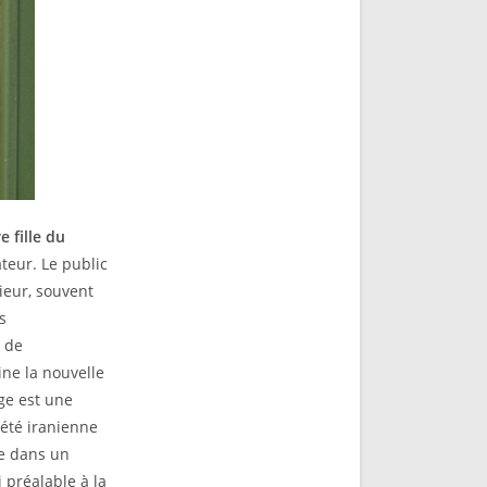
e fille du
ateur. Le public
ieur, souvent
s
n de
ine la nouvelle
ge est une
ciété iranienne
re dans un
 préalable à la