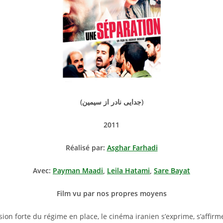
(جدایی نادر از سیمین)
2011
Réalisé par:
Asghar Farhadi
Avec:
Payman Maadi
,
Leila Hatami
,
Sare Bayat
Film vu par nos propres moyens
ion forte du régime en place, le cinéma iranien s’exprime, s’affirm