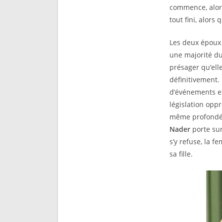
commence, alo
tout fini, alors
Les deux époux
une majorité du
présager qu’ell
définitivement.
d’événements ex
législation opp
même profondém
Nader
porte sur
s’y refuse, la f
sa fille.