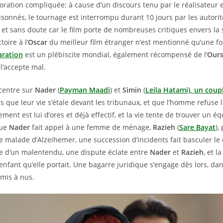
ration compliquée: à cause d’un discours tenu par le réalisateur 
sonnés, le tournage est interrompu durant 10 jours par les autorit
, et sans doute car le film porte de nombreuses critiques envers la 
toire à l’
Oscar
du meilleur film étranger n’est mentionné qu’une fois
aration
est un plébiscite mondial, également récompensé de l’
Ours
l’accepte mal.
 centre sur
Nader
(
Payman Maadi
) et
Simin
(
Leila Hatami), un coup
s que leur vie s’étale devant les tribunaux, et que l’homme refuse 
ement est lui d’ores et déjà effectif, et la vie tente de trouver un éq
que
Nader
fait appel à une femme de ménage,
Razieh
(
Sare Bayat
),
e malade d’Alzeihemer, une succession d’incidents fait basculer le
uite d’un malentendu, une dispute éclate entre
Nader
et
Razieh
, et 
enfant qu’elle portait. Une bagarre juridique s’engage dès lors, da
 mis à nus.