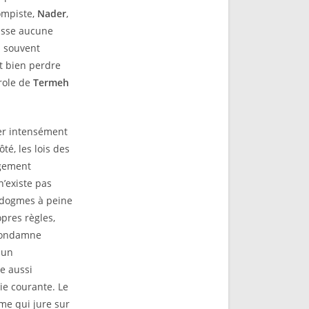
pompiste,
Nader
,
aisse aucune
 souvent
t bien perdre
arole de
Termeh
cer intensément
té, les lois des
ngement
n’existe pas
 dogmes à peine
pres règles,
ondamne
 un
le aussi
ie courante. Le
me qui jure sur