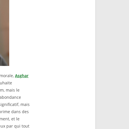
 morale,
Asghar
ouhaite
lm, mais le
urabondance
gnificatif, mais
xprime dans des
ment, et le
eux par qui tout