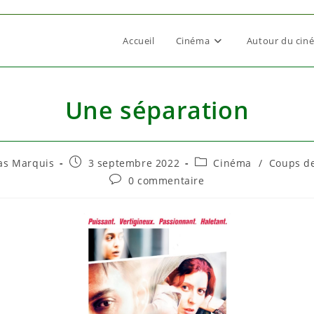
Accueil
Cinéma
Autour du cin
Une séparation
utrice
Publication
Post
as Marquis
3 septembre 2022
Cinéma
/
Coups d
publiée :
category:
Commentaires
0 commentaire
de
on :
la
publication :