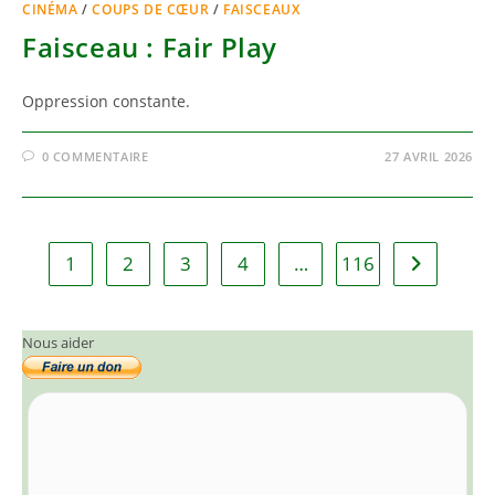
CINÉMA
/
COUPS DE CŒUR
/
FAISCEAUX
Faisceau : Fair Play
Oppression constante.
0 COMMENTAIRE
27 AVRIL 2026
1
2
3
4
…
116
Aller à la 
Nous aider