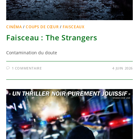
CINÉMA
/
COUPS DE CŒUR
/
FAISCEAUX
Faisceau : The Strangers
Contamination du doute
1 COMMENTAIRE
4 JUIN 2026