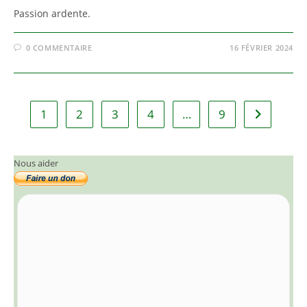
Passion ardente.
0 COMMENTAIRE
16 FÉVRIER 2024
1
2
3
4
…
9
Aller à la 
Nous aider