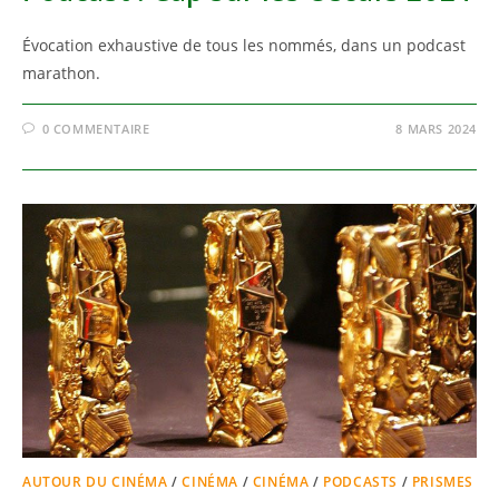
Évocation exhaustive de tous les nommés, dans un podcast
marathon.
0 COMMENTAIRE
8 MARS 2024
AUTOUR DU CINÉMA
/
CINÉMA
/
CINÉMA
/
PODCASTS
/
PRISMES