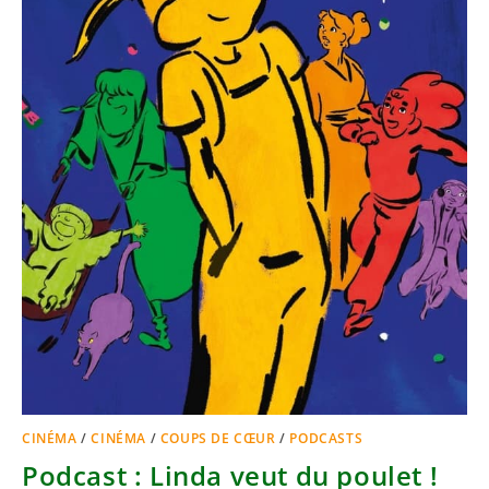
CINÉMA
/
CINÉMA
/
COUPS DE CŒUR
/
PODCASTS
Podcast : Linda veut du poulet !