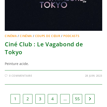
CINÉMA
/
CINÉMA
/
COUPS DE CŒUR
/
PODCASTS
Ciné Club : Le Vagabond de
Tokyo
Peinture acide.
0 COMMENTAIRE
28 JUIN 2023
1
2
3
4
…
55
Aller à la 