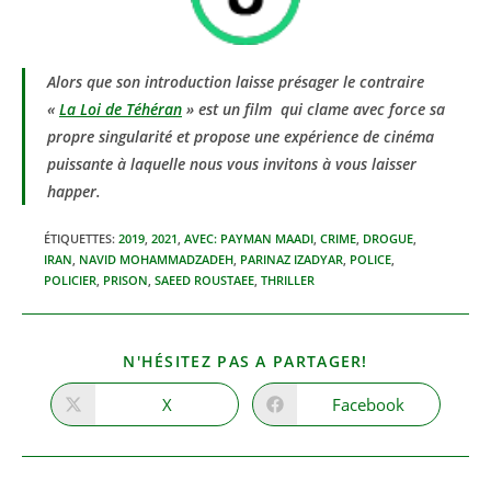
Alors que son introduction laisse présager le contraire
«
La Loi de Téhéran
» est un film qui clame avec force sa
propre singularité et propose une expérience de cinéma
puissante à laquelle nous vous invitons à vous laisser
happer.
ÉTIQUETTES
:
2019
,
2021
,
AVEC: PAYMAN MAADI
,
CRIME
,
DROGUE
,
IRAN
,
NAVID MOHAMMADZADEH
,
PARINAZ IZADYAR
,
POLICE
,
POLICIER
,
PRISON
,
SAEED ROUSTAEE
,
THRILLER
PARTAGER
N'HÉSITEZ PAS A PARTAGER!
CE
CONTENU
X
Facebook
Ouvrir
Ouvrir
dans
dans
une
une
autre
autre
fenêtre
fenêtre