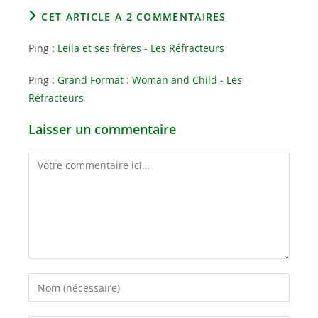
CET ARTICLE A 2 COMMENTAIRES
Ping :
Leila et ses frères - Les Réfracteurs
Ping :
Grand Format : Woman and Child - Les
Réfracteurs
Laisser un commentaire
Comment
Enter
your
name