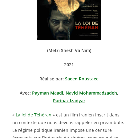
(Metri Shesh Va Nim)
2021
Réalisé par:
Saeed Roustaee
Avec:
Payman Maadi
,
Navid Mohammadzadeh
,
Parinaz Izadyar
«
La loi de Téhéran
» est un film iranien inscrit dans
un contexte que nous devons rappeler en préambule.
Le régime politique iranien impose une censure
écrasante sur l’industrie du cinéma, censure qui se