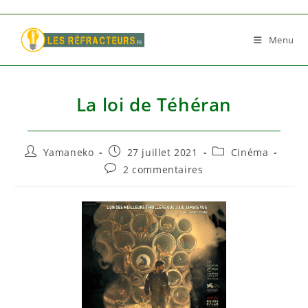
Skip
to
Menu
content
La loi de Téhéran
Auteur/autrice
Publication
Post
Yamaneko
27 juillet 2021
Cinéma
de
publiée :
category:
Commentaires
2 commentaires
la
de
publication :
la
publication :