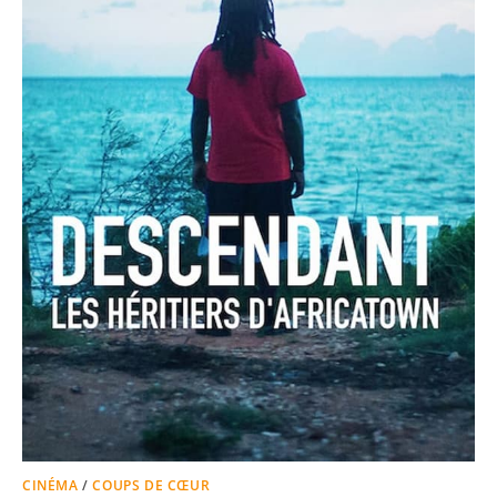
CINÉMA
/
COUPS DE CŒUR