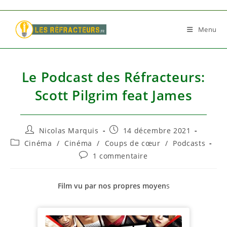
Skip
to
Menu
content
Le Podcast des Réfracteurs:
Scott Pilgrim feat James
Auteur/autrice
Publication
Nicolas Marquis
14 décembre 2021
de
publiée :
Post
Cinéma
/
Cinéma
/
Coups de cœur
/
Podcasts
la
category:
Commentaires
1 commentaire
publication :
de
la
publication :
Film vu par nos propres moyen
s