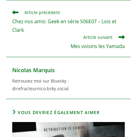
autre
autre
fenêtre
fenêtre
Read
Article précédent
more
Chez nos amis: Geek en série S06E07 – Lois et
articles
Clark
Article suivant
Mes voisins les Yamada
Nicolas Marquis
Retrouvez moi sur Bluesky :
@refracteurnico.bsky.social
VOUS DEVRIEZ ÉGALEMENT AIMER