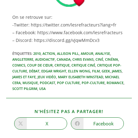
On se retrouve sur:
-Twitter: https://twitter.com/lesrefracteurs?lang=fr
– Facebook: https://www.facebook.com/lesrefracteurs
– Discord: https://discord.gg/vJqwMmDcv3
ÉTIQUETTES
:
2010
,
ACTION
,
ALLISON PILL
,
AMOUR
,
ANALYSE
,
ANGLETERRE
,
AUDIOACTIF
,
CANADA
,
CHRIS EVANS
,
CINÉ
,
CINÉMA
,
COMICS
,
COUP DE CŒUR
,
CRITIQUE
,
CRITIQUE CINÉ
,
CRITIQUE POP-
CULTURE
,
DÉBAT
,
EDGAR WRIGHT
,
ELLEN WONG
,
FILM
,
GEEK
,
JAMES
,
JAMES ET FAYE
,
JEUX VIDÉO
,
MARY ELISABETH WINSTEAD
,
MICHAEL
CERA
,
MUSIQUE
,
PODCAST
,
POP CULTURE
,
POP-CULTURE
,
ROMANCE
,
SCOTT PILGRIM
,
USA
PARTAGER
N'HÉSITEZ PAS A PARTAGER!
CE
CONTENU
X
Facebook
Ouvrir
Ouvrir
dans
dans
une
une