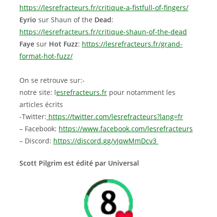
https://lesrefracteurs.fr/critique-a-fistfull-of-fingers/
Eyrio
sur Shaun of the
Dead
:
https://lesrefracteurs.fr/critique-shaun-of-the-dead
Faye
sur
Hot Fuzz
:
https://lesrefracteurs.fr/grand-
format-hot-fuzz/
On se retrouve sur:-
notre site: l
esrefracteurs.fr
pour notamment les
articles écrits
-Twitter:
https://twitter.com/lesrefracteurs?lang=fr
– Facebook:
https://www.facebook.com/lesrefracteurs
– Discord:
https://discord.gg/vJqwMmDcv3
Scott Pilgrim est édité par Universal