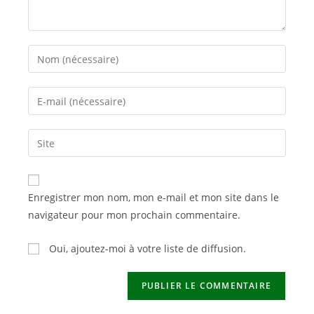
Enter
your
name
Enter
or
your
username
email
Saisir
to
address
l’URL
comment
to
de
comment
votre
Enregistrer mon nom, mon e-mail et mon site dans le
site
navigateur pour mon prochain commentaire.
(facultatif)
Oui, ajoutez-moi à votre liste de diffusion.