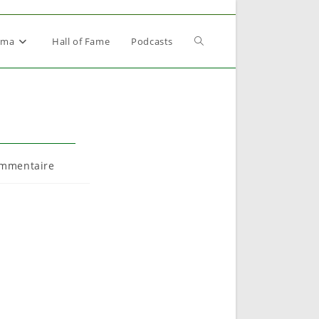
Toggle
éma
Hall of Fame
Podcasts
website
search
taires
ommentaire
ion :