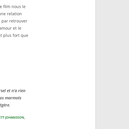
e film nous le
une relation
t par retrouver
’amour et le
t plus fort que
el et n’a rien
 vos marmots
égère.
ETT JOHANSSON
,