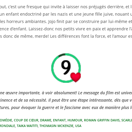
ut, c’est une fresque qui invite à laisser nos préjugés derrière, et l
n enfant endoctriné par les nazis et une jeune fille juive, nouant 
les horreurs ambiantes. Jojo finit par se construire par lui-même e
ence d’enfant. Laissez-donc nos petits vivre en paix et apprendre l
es donc de même, merde! Les différences font la force, et l’amour es
ne œuvre importante, à voir absolument! Le message du film est univers
inence et de sa nécessité. Il peut être une étape intéressante, dès que
ures, pour évoquer la guerre et le fascisme avec eux de manière plus l
OMÉDIE
,
COUP DE CŒUR
,
DRAME
,
ENFANT
,
HUMOUR
,
ROMAN GRIFFIN DAVIS
,
SCARL
MONDIALE
,
TAIKA WAITITI
,
THOMASIN MCKENZIE
,
USA