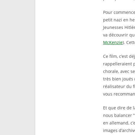
Pour commence
petit nazi en he
Jeunesses Hitlér
va découvrir qu
McKenzie
). Cet
Ce film, c’est d
rappelleraient 
chorale, avec s
très bien joués 
réalisateur du f
vous recommande
Et que dire de l
nous balancer “
en allemand, c’
images d’archiv