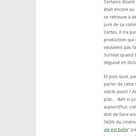
Certains disent 
était encore au
se retrouve à d
juré de sa comm
Certes, il n’a pa
production qui o
voulaient pas fa
Surtout quand t’
déguisé en dict
Et puis quoi, p
parler de cette 
siècle avant ? A
plat… Bah si ju
aujourd’hui, com
doit de faire en
l’ADN du cinéma
vie est belle
” (c