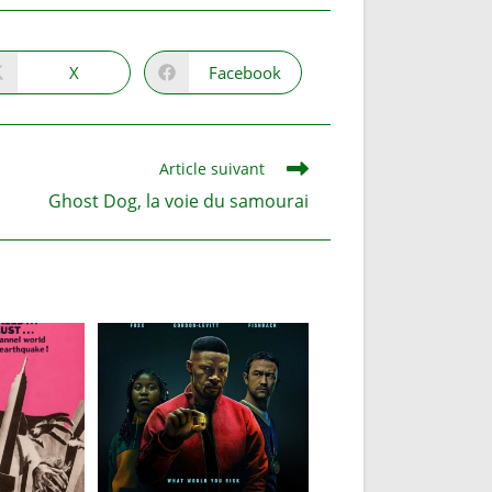
X
Facebook
Ouvrir
Ouvrir
dans
dans
une
une
autre
autre
fenêtre
fenêtre
Article suivant
Ghost Dog, la voie du samourai