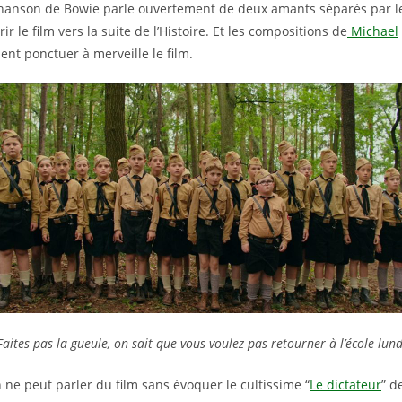
chanson de Bowie parle ouvertement de deux amants séparés par le
ir le film vers la suite de l’Histoire. Et les compositions de
Michael
ent ponctuer à merveille le film.
Faites pas la gueule, on sait que vous voulez pas retourner à l’école lund
ne peut parler du film sans évoquer le cultissime “
Le dictateur
” d