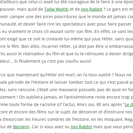
d’ailleurs que celui-ci avait lui été courageux de le faire à une épo
 pouvoir, mais quid de
Taika Waititi
et de
Jojo Rabbit
? Le gars est ma
evoir camper une des pires pourritures que le monde ait jamais co
unauté, et devoir faire rire les spectateurs avec pour faire passe
s eu vraiment le choix s’il voulait sortir son film. En effet, ce sont l
nt exigé que ce soit le cinéaste lui-même qui joue Hitler, sans quoi
ire le film. Bon allez, incarner Hitler, ça doit pas être si embarrassa
es aussi le réalisateur du film et que tu te retrouves à devoir dirig
ateur… Si finalement ça c’est pas couillu aussi!
arce que maintenant qu’Hitler est mort, on l’a tous oublié ? Nous ne
sale période de l’Histoire et laisser tomber tout ce qui s’est passé
llez, sans rancune, c’était une mauvaise passade, pas de quoi en fa
stement ! On oubliera jamais, et l’antisémitisme reste encore trop 
me toute forme de racisme (cf l’actu). Alors oui, 80 ans après “
Le d
core et encore des films sur le sujet, de dénoncer et d’instruire nos
 d’exorciser les heures sombres de l’Histoire, en les moquant. Reg
elui de
Benigni
). Car si vous avez vu
Jojo Rabbit
mais que vous pense