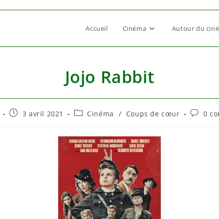
Accueil
Cinéma
Autour du cin
Jojo Rabbit
rice
Publication
Post
Commen
3 avril 2021
Cinéma
/
Coups de cœur
0 c
publiée :
category:
de
la
n :
publicat