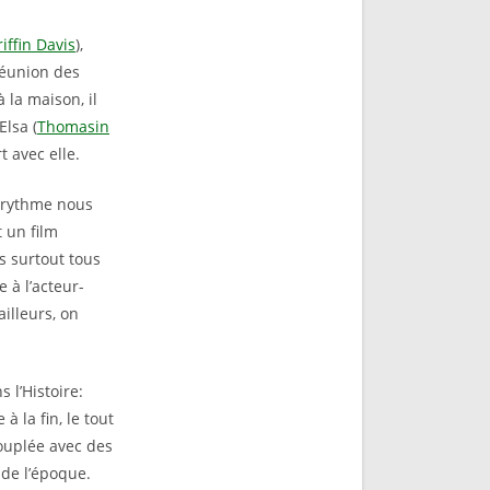
ffin Davis
),
réunion des
à la maison, il
Elsa (
Thomasin
rt avec elle.
u rythme nous
 un film
s surtout tous
 à l’acteur-
ailleurs, on
 l’Histoire:
 la fin, le tout
ouplée avec des
 de l’époque.