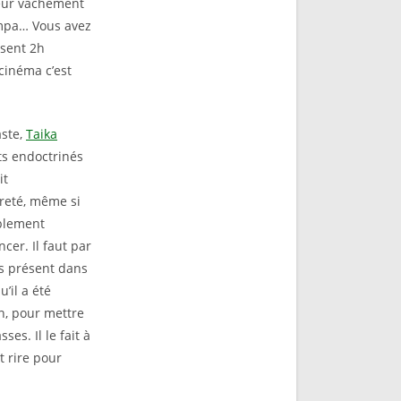
ieur vachement
sympa… Vous avez
ssent 2h
 cinéma c’est
aste,
Taika
ts endoctrinés
it
èreté, même si
ablement
cer. Il faut par
pas présent dans
’il a été
in, pour mettre
es. Il le fait à
t rire pour