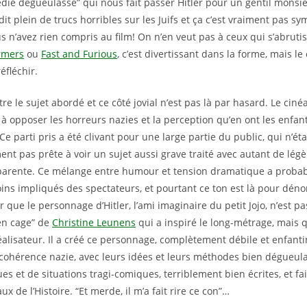
die dégueulasse” qui nous fait passer Hitler pour un gentil mons
 dit plein de trucs horribles sur les Juifs et ça c’est vraiment pas 
us n’avez rien compris au film! On n’en veut pas à ceux qui s’abruti
rmers
ou
Fast and Furious
, c’est divertissant dans la forme, mais le
éfléchir.
re le sujet abordé et ce côté jovial n’est pas là par hasard. Le ciné
 à opposer les horreurs nazies et la perception qu’en ont les enfan
Ce parti pris a été clivant pour une large partie du public, qui n’éta
nt pas prête à voir un sujet aussi grave traité avec autant de lég
apparente. Ce mélange entre humour et tension dramatique a prob
ins impliqués des spectateurs, et pourtant ce ton est là pour dénon
r que le personnage d’Hitler, l’ami imaginaire du petit Jojo, n’est 
l en cage” de
Christine Leunens
qui a inspiré le long-métrage, mais qu
réalisateur. Il a créé ce personnage, complètement débile et enfant
cohérence nazie, avec leurs idées et leurs méthodes bien dégueulass
ues et de situations tragi-comiques, terriblement bien écrites, et fai
ux de l’Histoire. “Et merde, il m’a fait rire ce con”…