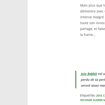
Mais plus que to
démontre avec u
intense malgré 
toute son innoc
partage, et fait
la haine…
Jojo Rabbit
est u
perdu de sa pert
seront assez mat
ÉTIQUETTES
:
2019
,
C
SECONDE GUERRE 