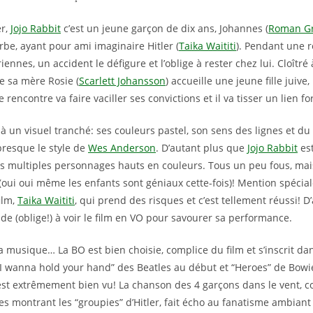
r,
Jojo Rabbit
c’est un jeune garçon de dix ans, Johannes (
Roman Gri
rbe, ayant pour ami imaginaire Hitler (
Taika Waititi
). Pendant une 
iennes, un accident le défigure et l’oblige à rester chez lui. Cloîtré 
e sa mère Rosie (
Scarlett Johansson
) accueille une jeune fille juive, 
te rencontre va faire vaciller ses convictions et il va tisser un lien fo
éjà un visuel tranché: ses couleurs pastel, son sens des lignes et d
presque le style de
Wes Anderson
. D’autant plus que
Jojo Rabbit
est
es multiples personnages hauts en couleurs. Tous un peu fous, mai
(oui oui même les enfants sont géniaux cette-fois)! Mention spéciale
ilm,
Taika Waititi
, qui prend des risques et c’est tellement réussi! D’
 (oblige!) à voir le film en VO pour savourer sa performance.
a musique… La BO est bien choisie, complice du film et s’inscrit dans
I wanna hold your hand” des Beatles au début et “Heroes” de Bowie à
est extrêmement bien vu! La chanson des 4 garçons dans le vent, c
es montrant les “groupies” d’Hitler, fait écho au fanatisme ambiant