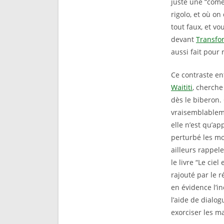
juste une “comé
rigolo, et où on
tout faux, et vo
devant
Transfo
aussi fait pour r
Ce contraste ent
Waititi
, cherche
dès le biberon. 
vraisemblableme
elle n’est qu’
perturbé les mo
ailleurs rappele
le livre “Le cie
rajouté par le 
en évidence l’in
l’aide de dialog
exorciser les ma