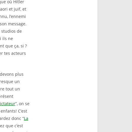
que où Hitler
ori et juif, et
nnu, l’ennemi
r son message.
es studios de
 ils ne
nt que ça, si ?
er tes acteurs
 devons plus
 presque un
ire tout un
présent
ictateur
”, on se
 enfants! C’est
ardez donc “
La
z que c’est