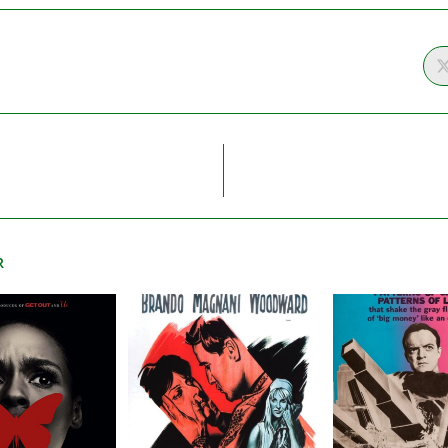
GER
NU
R