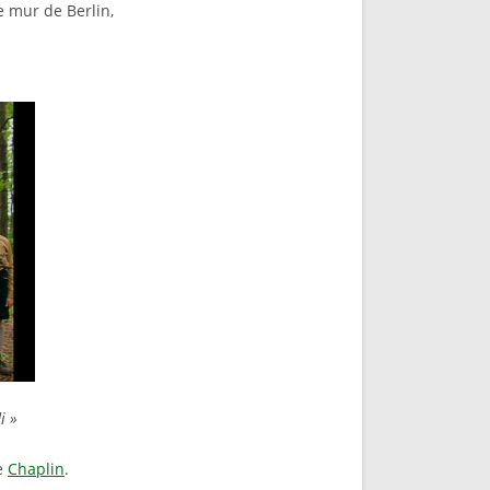
 mur de Berlin,
i »
e
Chaplin
.