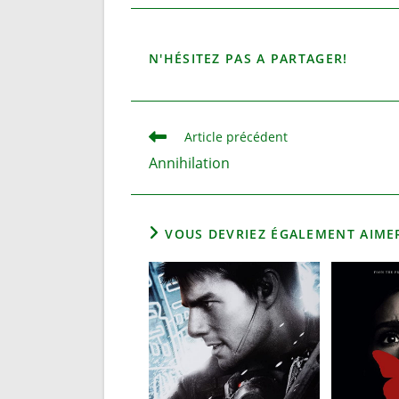
PARTA
N'HÉSITEZ PAS A PARTAGER!
CE
CONTE
Read
Article précédent
more
Annihilation
articles
VOUS DEVRIEZ ÉGALEMENT AIME