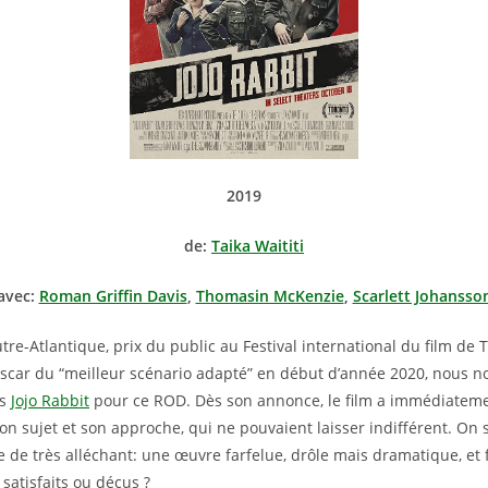
2019
de:
Taika Waititi
avec:
Roman Griffin Davis
,
Thomasin McKenzie
,
Scarlett Johansso
tre-Atlantique, prix du public au Festival international du film de 
car du “meilleur scénario adapté” en début d’année 2020, nous 
ns
Jojo Rabbit
pour ce ROD. Dès son annonce, le film a immédiatem
son sujet et son approche, qui ne pouvaient laisser indifférent. On 
 de très alléchant: une œuvre farfelue, drôle mais dramatique, et
, satisfaits ou déçus ?