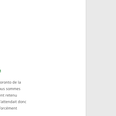
n
Toronto de la
nous sommes
ent retenu
s’attendait donc
 forcément