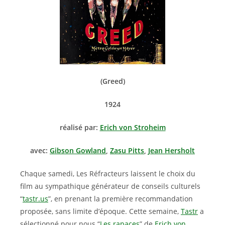
(Greed)
1924
réalisé par:
Erich von Stroheim
avec:
Gibson Gowland
,
Zasu Pitts
,
Jean Hersholt
Chaque samedi, Les Réfracteurs laissent le choix du
film au sympathique générateur de conseils culturels
“
tastr.us
”, en prenant la première recommandation
proposée, sans limite d’époque. Cette semaine,
Tastr
a
sélectionné pour nous “
Les rapaces
” de
Erich von