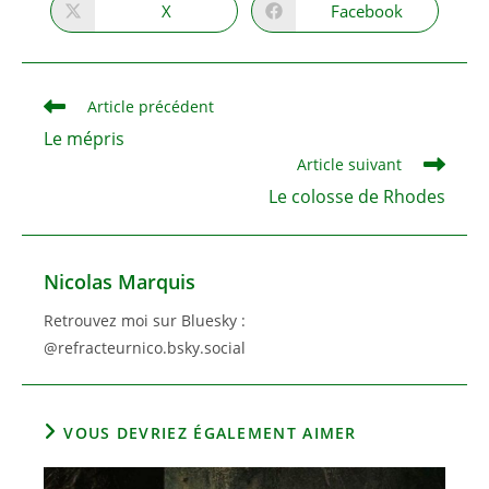
X
Facebook
Ouvrir
Ouvrir
dans
dans
une
une
autre
autre
fenêtre
fenêtre
Read
Article précédent
more
Le mépris
articles
Article suivant
Le colosse de Rhodes
Nicolas Marquis
Retrouvez moi sur Bluesky :
@refracteurnico.bsky.social
VOUS DEVRIEZ ÉGALEMENT AIMER