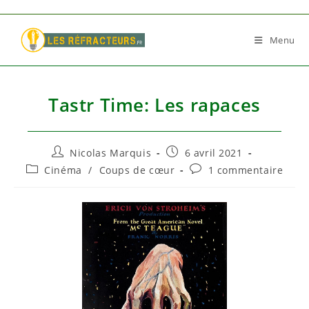
Skip
to
Menu
content
Tastr Time: Les rapaces
Auteur/autrice
Publication
Nicolas Marquis
6 avril 2021
de
publiée :
Post
Commentaires
Cinéma
/
Coups de cœur
1 commentaire
la
category:
de
publication :
la
publication :