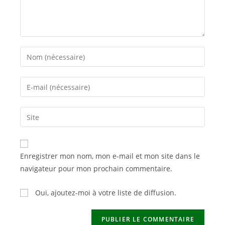
Enter
your
name
Enter
or
your
username
email
Saisir
to
address
l’URL
comment
to
de
comment
votre
Enregistrer mon nom, mon e-mail et mon site dans le
site
navigateur pour mon prochain commentaire.
(facultatif)
Oui, ajoutez-moi à votre liste de diffusion.