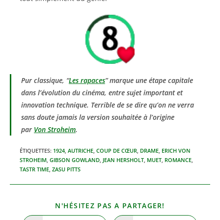
Pur classique, “
Les rapaces
” marque une étape capitale
dans l’évolution du cinéma, entre sujet important et
innovation technique. Terrible de se dire qu’on ne verra
sans doute jamais la version souhaitée à l’origine
par
Von Stroheim
.
ÉTIQUETTES
:
1924
,
AUTRICHE
,
COUP DE CŒUR
,
DRAME
,
ERICH VON
STROHEIM
,
GIBSON GOWLAND
,
JEAN HERSHOLT
,
MUET
,
ROMANCE
,
TASTR TIME
,
ZASU PITTS
PARTAGER
N'HÉSITEZ PAS A PARTAGER!
CE
CONTENU