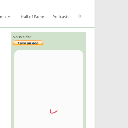
Toggle
éma
Hall of Fame
Podcasts
Nous aider
website
search