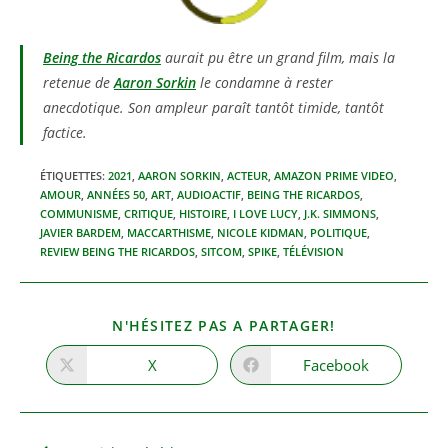
Being the Ricardos
aurait pu être un grand film, mais la
retenue de
Aaron Sorkin
le condamne à rester
anecdotique. Son ampleur paraît tantôt timide, tantôt
factice.
ÉTIQUETTES
:
2021
,
AARON SORKIN
,
ACTEUR
,
AMAZON PRIME VIDEO
,
AMOUR
,
ANNÉES 50
,
ART
,
AUDIOACTIF
,
BEING THE RICARDOS
,
COMMUNISME
,
CRITIQUE
,
HISTOIRE
,
I LOVE LUCY
,
J.K. SIMMONS
,
JAVIER BARDEM
,
MACCARTHISME
,
NICOLE KIDMAN
,
POLITIQUE
,
REVIEW BEING THE RICARDOS
,
SITCOM
,
SPIKE
,
TÉLÉVISION
PARTAGER
N'HÉSITEZ PAS A PARTAGER!
CE
CONTENU
X
Facebook
Ouvrir
Ouvrir
dans
dans
une
une
autre
autre
fenêtre
fenêtre