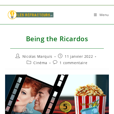
Skip
to
Menu
content
Being the Ricardos
Auteur/autrice
Publication
Nicolas Marquis
11 janvier 2022
de
publiée :
Post
Commentaires
Cinéma
1 commentaire
la
category:
de
publication :
la
publication :