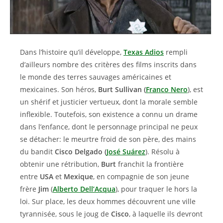
Dans l’histoire qu’il développe,
Texas Adios
rempli
d’ailleurs nombre des critères des films inscrits dans
le monde des terres sauvages américaines et
mexicaines. Son héros,
Burt Sullivan (
Franco Nero
), est
un shérif et justicier vertueux, dont la morale semble
inflexible. Toutefois, son existence a connu un drame
dans l’enfance, dont le personnage principal ne peux
se détacher: le meurtre froid de son père, des mains
du bandit
Cisco Delgado (
José Suárez
). Résolu à
obtenir une rétribution,
Burt
franchit la frontière
entre
USA
et
Mexique
, en compagnie de son jeune
frère
Jim
(
Alberto Dell’Acqua
), pour traquer le hors la
loi. Sur place, les deux hommes découvrent une ville
tyrannisée, sous le joug de
Cisco
, à laquelle ils devront