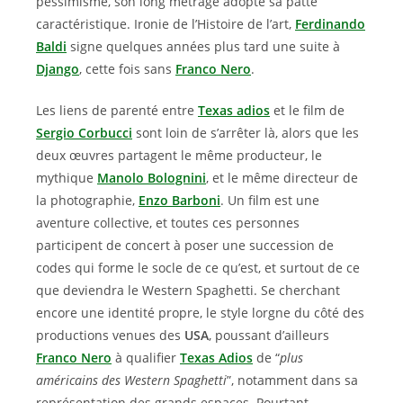
pessimisme, son long métrage adopte sa patte
caractéristique. Ironie de l’Histoire de l’art,
Ferdinando
Baldi
signe quelques années plus tard une suite à
Django
, cette fois sans
Franco Nero
.
Les liens de parenté entre
Texas adios
et le film de
Sergio Corbucci
sont loin de s’arrêter là, alors que les
deux œuvres partagent le même producteur, le
mythique
Manolo Bolognini
, et le même directeur de
la photographie,
Enzo Barboni
. Un film est une
aventure collective, et toutes ces personnes
participent de concert à poser une succession de
codes qui forme le socle de ce qu’est, et surtout de ce
que deviendra le Western Spaghetti. Se cherchant
encore une identité propre, le style lorgne du côté des
productions venues des
USA
, poussant d’ailleurs
Franco Nero
à qualifier
Texas Adios
de “
plus
américains des Western Spaghetti
”, notamment dans sa
représentation des grands espaces. Pourtant,