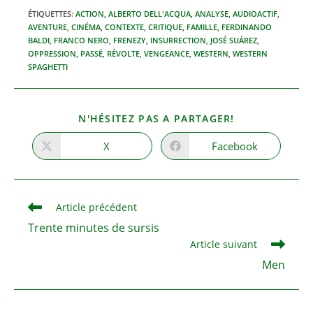
ÉTIQUETTES
:
ACTION
,
ALBERTO DELL'ACQUA
,
ANALYSE
,
AUDIOACTIF
,
AVENTURE
,
CINÉMA
,
CONTEXTE
,
CRITIQUE
,
FAMILLE
,
FERDINANDO
BALDI
,
FRANCO NERO
,
FRENEZY
,
INSURRECTION
,
JOSÉ SUÁREZ
,
OPPRESSION
,
PASSÉ
,
RÉVOLTE
,
VENGEANCE
,
WESTERN
,
WESTERN
SPAGHETTI
PARTAGER
N'HÉSITEZ PAS A PARTAGER!
CE
CONTENU
X
Facebook
Ouvrir
Ouvrir
dans
dans
une
une
autre
autre
fenêtre
fenêtre
Read
Article précédent
more
Trente minutes de sursis
articles
Article suivant
Men