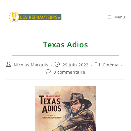
Skip
to
Menu
content
Texas Adios
Auteur/autrice
Publication
Post
Nicolas Marquis
29 juin 2022
Cinéma
de
publiée :
category:
Commentaires
0 commentaire
la
de
publication :
la
publication :