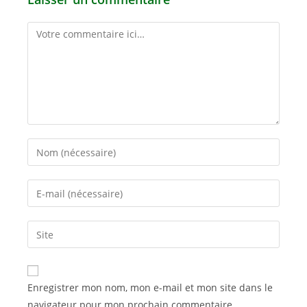
Comment
Enter
your
name
Enter
or
your
username
email
Saisir
to
address
l’URL
comment
to
de
comment
votre
Enregistrer mon nom, mon e-mail et mon site dans le
site
navigateur pour mon prochain commentaire.