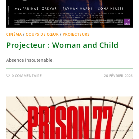
CINÉMA
/
COUPS DE CŒUR
/
PROJECTEURS
Projecteur : Woman and Child
Absence insoutenable.
0 COMMENTAIRE
20 FÉVRIER 2026