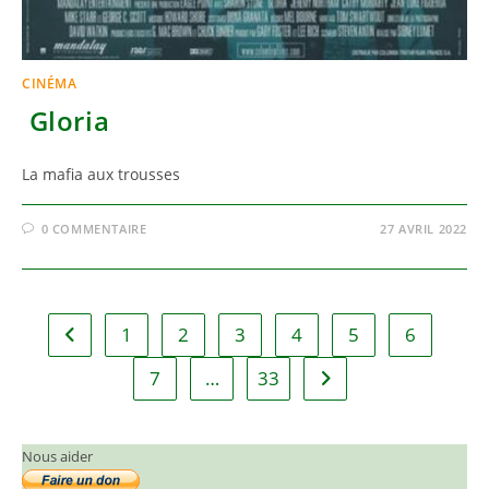
CINÉMA
Gloria
La mafia aux trousses
0 COMMENTAIRE
27 AVRIL 2022
1
2
3
4
5
6
Go to the previous page
7
…
33
Aller à la page suivant
Nous aider