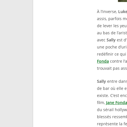
À l’inverse,
Luk
assis, parfois m
de lever les yeu
au bas de l’ari
avec
Sally
est d’
une poche d’ur
redéfinir ce qu
Fonda
contre l’
trouvait pas ass
Sally
entre dans
de bar où elle e
existe. C’est en
film,
Jane Fond
du sérail holly
blessés ressemb
représente la f