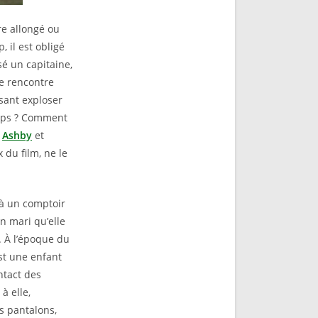
re allongé ou
 il est obligé
é un capitaine,
re rencontre
isant exploser
orps ? Comment
r
Ashby
et
du film, ne le
à un comptoir
on mari qu’elle
é. À l’époque du
st une enfant
ntact des
à elle,
s pantalons,