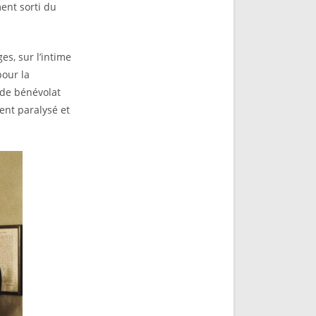
ment sorti du
s, sur l’intime
pour la
s de bénévolat
gent paralysé et