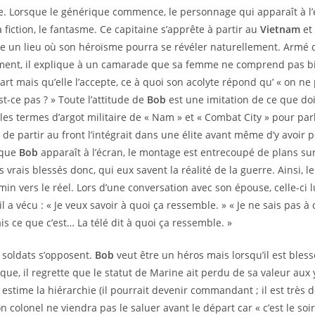
e. Lorsque le générique commence, le personnage qui apparaît à l
a fiction, le fantasme. Ce capitaine s’apprête à partir au
Vietnam
et
 un lieu où son héroïsme pourra se révéler naturellement. Armé de
ilement, il explique à un camarade que sa femme ne comprend pas b
art mais qu’elle l’accepte, ce à quoi son acolyte répond qu’ « on ne
st-ce pas ? » Toute l’attitude de
Bob
est une imitation de ce que doi
se les termes d’argot militaire de « Nam » et « Combat City » pour pa
 de partir au front l’intégrait dans une élite avant même d’y avoir p
sque
Bob
apparaît à l’écran, le montage est entrecoupé de plans su
 vrais blessés donc, qui eux savent la réalité de la guerre. Ainsi, 
min vers le réel. Lors d’une conversation avec son épouse, celle-ci
il a vécu : « Je veux savoir à quoi ça ressemble. » « Je ne sais pas à
is ce que c’est… La télé dit à quoi ça ressemble. »
 soldats s’opposent.
Bob
veut être un héros mais lorsqu’il est blessé
ïque, il regrette que le statut de Marine ait perdu de sa valeur aux 
l estime la hiérarchie (il pourrait devenir commandant ; il est très d
colonel ne viendra pas le saluer avant le départ car « c’est le soir