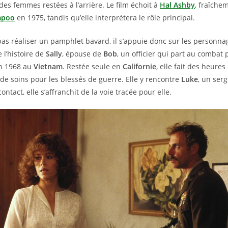
 des femmes restées à l’arrière. Le film échoit à
Hal Ashby
, fraîche
mpoo
en 1975, tandis qu’elle interprétera le rôle principal.
as réaliser un pamphlet bavard, il s’appuie donc sur les personnage
 l’histoire de
Sally
, épouse de
Bob
, un officier qui part au combat 
en 1968 au
Vietnam
. Restée seule en
Californie
, elle fait des heure
de soins pour les blessés de guerre. Elle y rencontre
Luke
, un ser
contact, elle s’affranchit de la voie tracée pour elle.