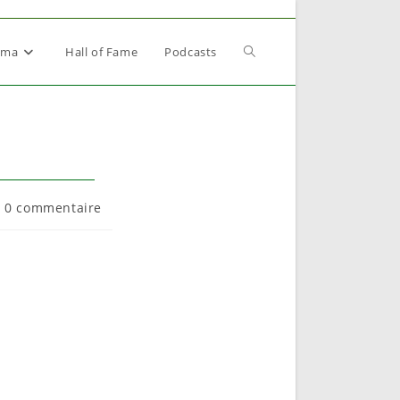
Toggle
éma
Hall of Fame
Podcasts
website
search
mmentaires
0 commentaire
lication :