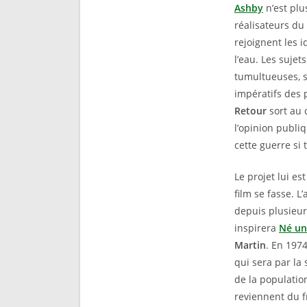
Ashby
n’est plu
réalisateurs du
rejoignent les i
l’eau. Les sujet
tumultueuses, s
impératifs des 
Retour
sort au 
l’opinion publiq
cette guerre si
Le projet lui es
film se fasse. L
depuis plusieur
inspirera
Né un 
Martin
. En 197
qui sera par la
de la populati
reviennent du f