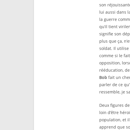
son réjouissant
lui aussi dans l
la guerre comme
qu’il tient vir
signifie son dép
plus que ça, n’e
soldat. Il utili
comme si le fait
opposition, lor
rééducation, des
Bob
fait un che
parler de ce qu’
ressemble, je sa
Deux figures de
loin d’être héro
population, et i
apprend que son 