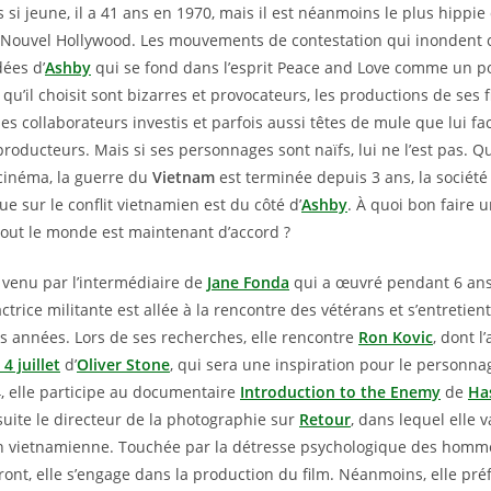
s si jeune, il a 41 ans en 1970, mais il est néanmoins le plus hippie
 Nouvel Hollywood. Les mouvements de contestation qui inondent 
dées d’
Ashby
qui se fond dans l’esprit Peace and Love comme un p
s qu’il choisit sont bizarres et provocateurs, les productions de ses 
es collaborateurs investis et parfois aussi têtes de mule que lui fa
producteurs. Mais si ses personnages sont naïfs, lui ne l’est pas. Q
cinéma, la guerre du
Vietnam
est terminée depuis 3 ans, la société
ue sur le conflit vietnamien est du côté d’
Ashby
. À quoi bon faire u
 tout le monde est maintenant d’accord ?
t venu par l’intermédiaire de
Jane Fonda
qui a œuvré pendant 6 ans
’actrice militante est allée à la rencontre des vétérans et s’entretien
s années. Lors de ses recherches, elle rencontre
Ron Kovic
, dont l
4 juillet
d’
Oliver Stone
, qui sera une inspiration pour le personn
4, elle participe au documentaire
Introduction to the Enemy
de
Ha
 suite le directeur de la photographie sur
Retour
, dans lequel elle 
on vietnamienne. Touchée par la détresse psychologique des homm
ront, elle s’engage dans la production du film. Néanmoins, elle pré