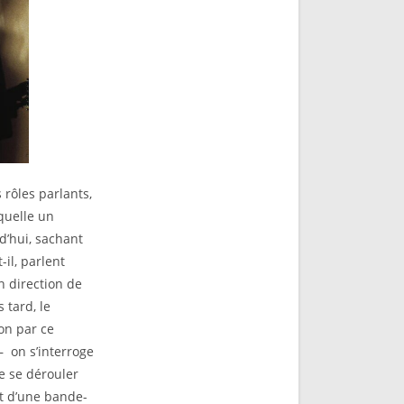
 rôles parlants,
aquelle un
d’hui, sachant
il, parlent
n direction de
 tard, le
ion par ce
– on s’interroge
ue se dérouler
t d’une bande-