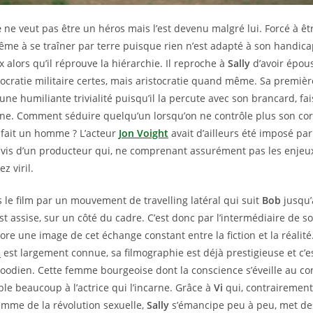
e
ne veut pas être un héros mais l’est devenu malgré lui. Forcé à êt
ême à se traîner par terre puisque rien n’est adapté à son handicap,
x alors qu’il réprouve la hiérarchie. Il reproche à
Sally
d’avoir épous
stocratie militaire certes, mais aristocratie quand même. Sa premiè
une humiliante trivialité puisqu’il la percute avec son brancard, fa
ine. Comment séduire quelqu’un lorsqu’on ne contrôle plus son c
i fait un homme ? L’acteur
Jon Voight
avait d’ailleurs été imposé pa
avis d’un producteur qui, ne comprenant assurément pas les enjeux 
ez viril.
 le film par un mouvement de travelling latéral qui suit
Bob
jusqu’
st assise, sur un côté du cadre. C’est donc par l’intermédiaire de s
core une image de cet échange constant entre la fiction et la réalit
a
est largement connue, sa filmographie est déjà prestigieuse et c’e
woodien. Cette femme bourgeoise dont la conscience s’éveille au co
le beaucoup à l’actrice qui l’incarne. Grâce à
Vi
qui, contrairement 
emme de la révolution sexuelle,
Sally
s’émancipe peu à peu, met de