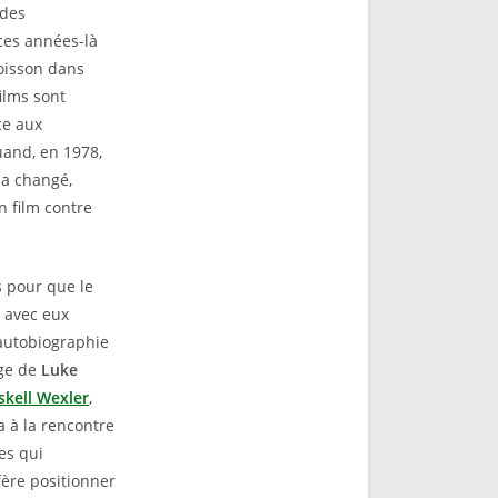
 des
ces années-là
oisson dans
films sont
ce aux
uand, en 1978,
 a changé,
n film contre
 pour que le
t avec eux
’autobiographie
age de
Luke
skell Wexler
,
va à la rencontre
es qui
fère positionner