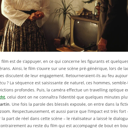
 film est de s’appuyer, en ce qui concerne les figurants et quelques
érans. Ainsi, le film s’ouvre sur une scène pré-générique, lors de l
 discutent de leur engagement. Retourneraient-ils au feu aujour
vécu ? La séquence est saisissante de naturel, ces hommes, semble-t-
victions profondes. Puis, la caméra effectue un travelling optique e
ght
, celui dont on ne connaîtra l’identité que quelques minutes plus
artin
. Une fois la parole des blessés exposée, on entre dans la fict
om. Respectueusement, et aussi parce que l’impact est très fort 
 la part de réel dans cette scène – le réalisateur a laissé le dialog
contrairement au reste du film qui est accompagné de bout en bou