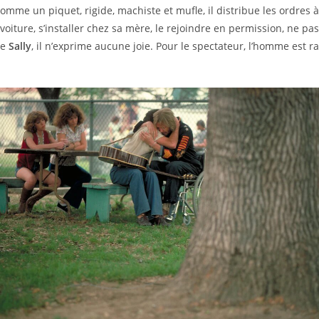
comme un piquet, rigide, machiste et mufle, il distribue les ordres 
 voiture, s’installer chez sa mère, le rejoindre en permission, ne pas 
ve
Sally
, il n’exprime aucune joie. Pour le spectateur, l’homme est 