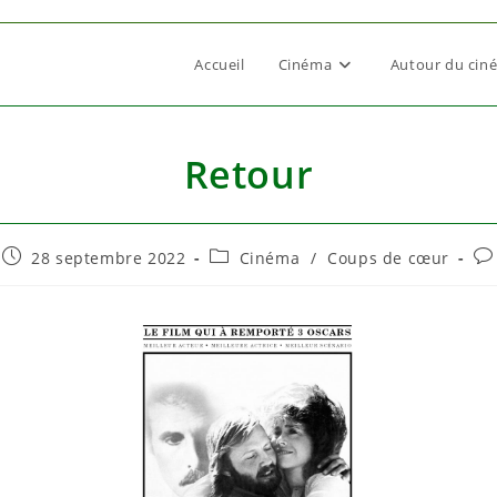
Accueil
Cinéma
Autour du cin
Retour
Publication
Post
Co
28 septembre 2022
Cinéma
/
Coups de cœur
publiée :
category:
de
la
pub