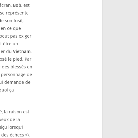
’écran,
Bob
, est
 se représente
 son fusil,
ien ce que
 peut pas exiger
t être un
rler du
Vietnam
,
osé le pied. Par
r des blessés en
le personnage de
 lui demande de
 quoi ça
, la raison est
yeux de la
éçu lorsqu’il
 des échecs »).