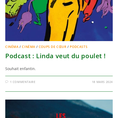
CINÉMA
/
CINÉMA
/
COUPS DE CŒUR
/
PODCASTS
Podcast : Linda veut du poulet !
Souhait enfantin.
1 COMMENTAIRE
18 MARS 2024