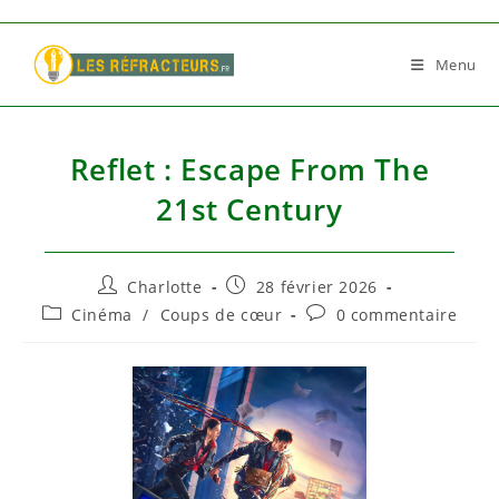
Skip
to
Menu
content
Reflet : Escape From The
21st Century
Auteur/autrice
Publication
Charlotte
28 février 2026
de
publiée :
Post
Commentaires
Cinéma
/
Coups de cœur
0 commentaire
la
category:
de
publication :
la
publication :