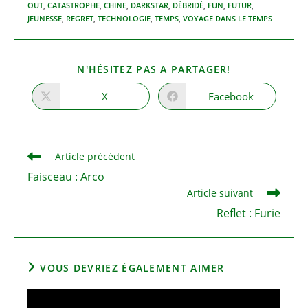
OUT
,
CATASTROPHE
,
CHINE
,
DARKSTAR
,
DÉBRIDÉ
,
FUN
,
FUTUR
,
JEUNESSE
,
REGRET
,
TECHNOLOGIE
,
TEMPS
,
VOYAGE DANS LE TEMPS
PARTAGER
N'HÉSITEZ PAS A PARTAGER!
CE
CONTENU
X
Facebook
Ouvrir
Ouvrir
dans
dans
une
une
autre
autre
fenêtre
fenêtre
Read
Article précédent
more
Faisceau : Arco
articles
Article suivant
Reflet : Furie
VOUS DEVRIEZ ÉGALEMENT AIMER