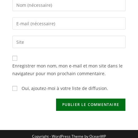
Enter
your
name
Enter
or
your
username
email
Saisir
to
address
l’URL
comment
to
de
comment
votre
Enregistrer mon nom, mon e-mail et mon site dans le
site
navigateur pour mon prochain commentaire.
(facultatif)
Oui, ajoutez-moi à votre liste de diffusion.
Copyright - WordPress Theme by OceanWP