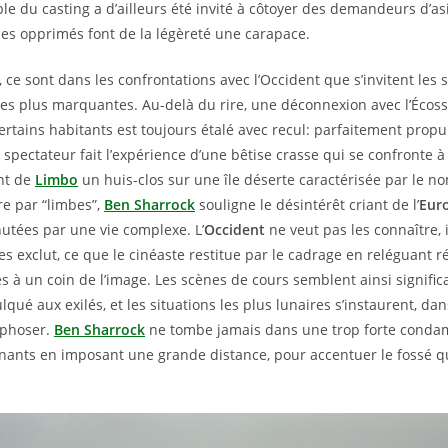
ble du casting a d’ailleurs été invité à côtoyer des demandeurs d’asi
es opprimés font de la légèreté une carapace.
 ce sont dans les confrontations avec l’Occident que s’invitent les s
es plus marquantes. Au-delà du rire, une déconnexion avec l’Écos
ertains habitants est toujours étalé avec recul: parfaitement propu
le spectateur fait l’expérience d’une bêtise crasse qui se confronte à 
ant de
Limbo
un huis-clos sur une île déserte caractérisée par le n
re par “limbes”,
Ben Sharrock
souligne le désintérêt criant de l’
Eur
tées par une vie complexe. L’
Occident
ne veut pas les connaître, i
les exclut, ce que le cinéaste restitue par le cadrage en reléguant 
s à un coin de l’image. Les scènes de cours semblent ainsi significa
culqué aux exilés, et les situations les plus lunaires s’instaurent, da
rphoser.
Ben Sharrock
ne tombe jamais dans une trop forte condam
gnants en imposant une grande distance, pour accentuer le fossé q