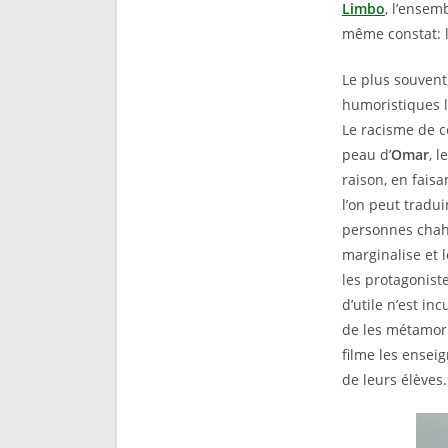
Limbo
, l’ensem
même constat: l
Le plus souvent,
humoristiques l
Le racisme de c
peau d’
Omar
, 
raison, en fais
l’on peut tradui
personnes chahu
marginalise et 
les protagoniste
d’utile n’est in
de les métamo
filme les ensei
de leurs élèves.