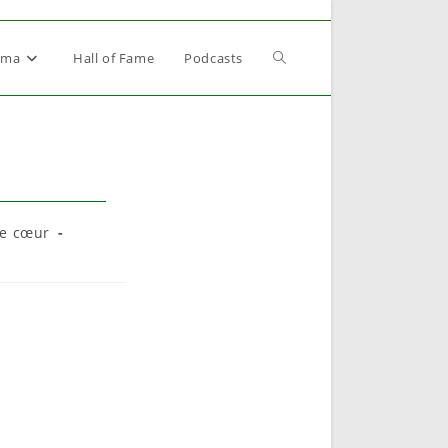
Toggle
éma
Hall of Fame
Podcasts
website
search
e cœur