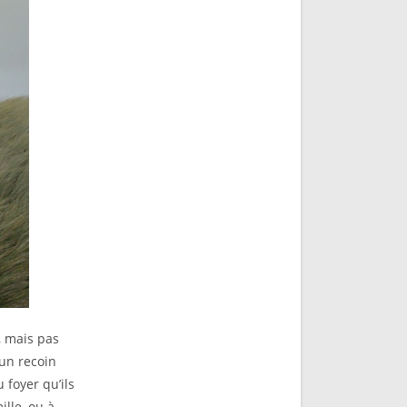
, mais pas
un recoin
 foyer qu’ils
ille, ou à