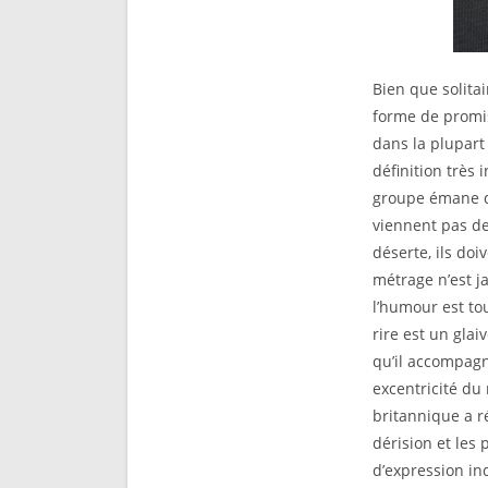
Bien que solitai
forme de promis
dans la plupar
définition très
groupe émane de
viennent pas de
déserte, ils do
métrage n’est j
l’humour est to
rire est un gla
qu’il accompagn
excentricité du 
britannique a r
dérision et les
d’expression in