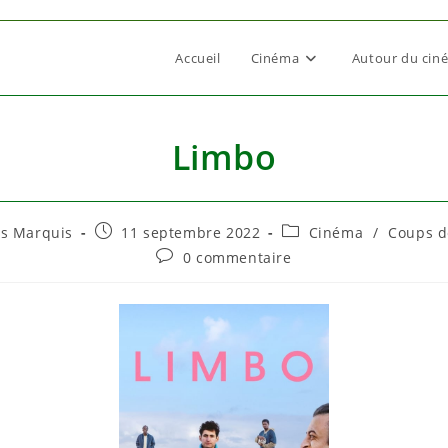
Accueil
Cinéma
Autour du cin
Limbo
trice
Publication
Post
as Marquis
11 septembre 2022
Cinéma
/
Coups d
publiée :
category:
Commentaires
0 commentaire
de
n :
la
publication :