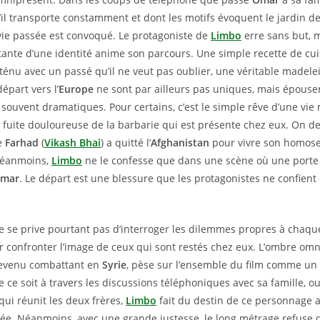
u’il transporte constamment et dont les motifs évoquent le jardin de
ie passée est convoqué. Le protagoniste de
Limbo
erre sans but, m
ante d’une identité anime son parcours. Une simple recette de cui
 ténu avec un passé qu’il ne veut pas oublier, une véritable madel
épart vers l’
Europe
ne sont par ailleurs pas uniques, mais épouse
 souvent dramatiques. Pour certains, c’est le simple rêve d’une vie
la fuite douloureuse de la barbarie qui est présente chez eux. On de
e
Farhad
(
Vikash Bhai
) a quitté l’
Afghanistan
pour vivre son homose
Néanmoins,
Limbo
ne le confesse que dans une scène où une porte
mar
. Le départ est une blessure que les protagonistes ne confien
 se prive pourtant pas d’interroger les dilemmes propres à cha
eur confronter l’image de ceux qui sont restés chez eux. L’ombre om
devenu combattant en
Syrie
, pèse sur l’ensemble du film comme un
 ce soit à travers les discussions téléphoniques avec sa famille, 
qui réunit les deux frères,
Limbo
fait du destin de ce personnage 
cée. Néanmoins, avec une grande justesse, le long métrage refuse d