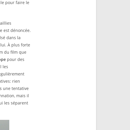
le pour faire le
aillies
se est dénoncée.
lsé dans la
lui. À plus forte
om du film que
ope
pour des
l les
régulièrement
tives: rien
ns une tentative
nation, mais il
ui les séparent