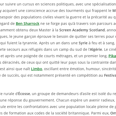
ur suivre un cursus en sciences politiques, avec une spécialisatio
 y acquiert une conscience accrue des tourments qui frappent le
M
sespoir des populations civiles vivant la guerre et la précarité au 
regard de
Ben Sharrock
ne se forge pas qu’à travers son parcours 
illamment obtenu deux Master à la
Screen Academy Scotland
, anno
iques, le jeune garçon éprouve le besoin de quitter ses terres pour 
qui fuient la tyrannie. Après un an dans une
Syrie
à feu et à sang, 
rte secours aux réfugiés dans un camp du sud de l’
Algérie
. Le cin
et après une poignée de courts métrages, et un premier long,
Pik
s déracinés, de ceux qui ont quitté leur pays sous la contrainte dan
’est ainsi que naît
Limbo
, oscillant entre émotion, humour, sincérit
e de succès, qui est notamment présenté en compétition au
Festiv
le rurale d’
Écosse
, un groupe de demandeurs d’asile est isolé du re
d’une réponse du gouvernement. Chacun espère un avenir radieux, 
icule entre les confrontations avec une population locale pleine de 
 de formation aux codes de la société britannique. Parmi eux,
Om