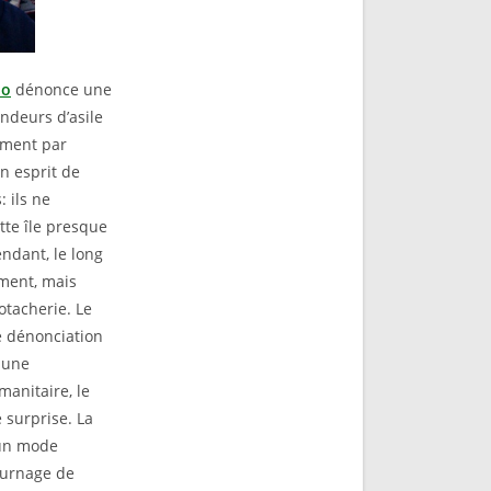
bo
dénonce une
ndeurs d’asile
oment par
n esprit de
 ils ne
tte île presque
ndant, le long
ment, mais
otacherie. Le
de dénonciation
 une
manitaire, le
 surprise. La
 un mode
tournage de