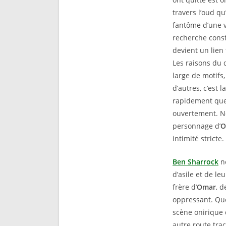
travers l’oud q
fantôme d’une v
recherche const
devient un lien
Les raisons du d
large de motifs,
d’autres, c’est 
rapidement qu
ouvertement. 
personnage d’
O
intimité stricte.
Ben Sharrock
ne
d’asile et de l
frère d’
Omar
, 
oppressant. Que
scène onirique 
autre route tra