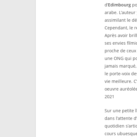
d’
Edimbourg
po
arabe. L’auteur
assimilant le dé
Cependant, le 
Après avoir br
ses envies film
proche de ceux 
une ONG qui po
jamais marqué, 
le porte-voix de
vie meilleure. C
oeuvre auréolé
2021
Sur une petite î
dans l’attente 
quotidien s’art
cours ubuesques