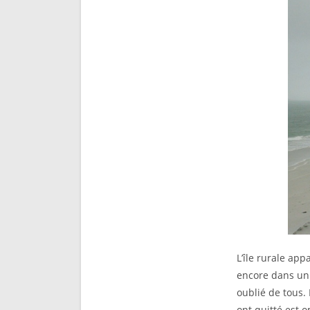
L’île rurale ap
encore dans un
oublié de tous. 
ont quitté est 