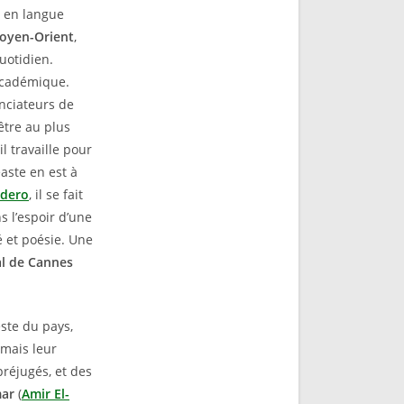
n en langue
oyen-Orient
,
quotidien.
académique.
nciateurs de
être au plus
il travaille pour
éaste en est à
adero
, il se fait
s l’espoir d’une
é et poésie. Une
al de Cannes
ste du pays,
mais leur
préjugés, et des
ar
(
Amir El-