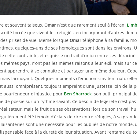
re et souvent taiseux,
Omar
n’est que rarement seul à l’écran.
Lim
cuité forcée que vivent les réfugiés, en incorporant d’autres dema
t des prises de vue. Même lorsque
Omar
téléphone à sa famille, m
 intimes, quelques-uns de ses homologues sont dans les environs. U
 cette contrainte, et esquisse un trait d’union entre ces déracinés:
s mêmes pays, n’ont pas les mêmes raisons à leur exil, mais sur ce
ivent apprendre à se connaître et partager une même douleur. Cepe
amais larmoyant. Quelques moments d’émotion s’invitent naturelle
ut aussi omniprésent, toujours empreint d’une justesse loin de la p
ive pourfendeur d’injustice pour
Ben Sharrock
, son outil principal 
e de poésie sur un rythme savant. Ce besoin de légèreté n’est pas
réalisateur, mais le fruit de ses observations: lors de son travail hu
égulièrement été témoin d’éclats de rire entre réfugiés, à sa grande
 plaisanteries sont une nécessité pour les oubliés de notre monde,
dispensable face à la dureté de leur situation. Avant l’entame du 