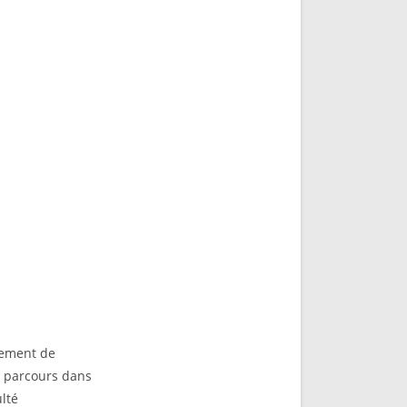
alement de
n parcours dans
lté