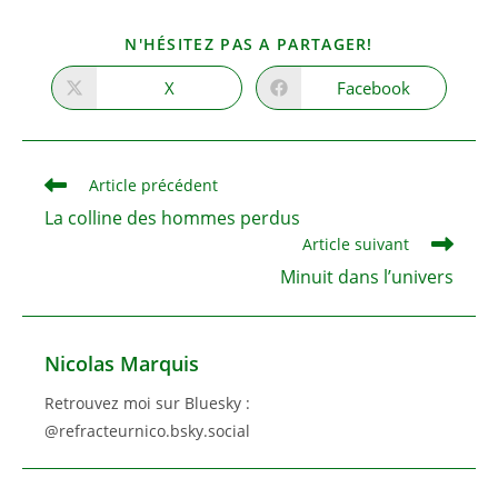
PARTAGER
N'HÉSITEZ PAS A PARTAGER!
CE
CONTENU
X
Facebook
Ouvrir
Ouvrir
dans
dans
une
une
autre
autre
fenêtre
fenêtre
Read
Article précédent
more
La colline des hommes perdus
articles
Article suivant
Minuit dans l’univers
Nicolas Marquis
Retrouvez moi sur Bluesky :
@refracteurnico.bsky.social