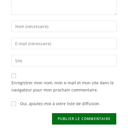
Enter
your
name
Enter
or
your
username
email
Saisir
to
address
l’URL
comment
to
de
comment
votre
Enregistrer mon nom, mon e-mail et mon site dans le
site
navigateur pour mon prochain commentaire.
(facultatif)
Oui, ajoutez-moi à votre liste de diffusion.