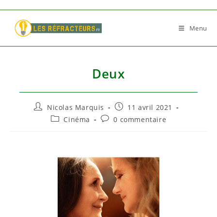
Skip
to
Menu
content
Deux
Auteur/autrice
Publication
Nicolas Marquis
11 avril 2021
de
publiée :
Post
Commentaires
Cinéma
0 commentaire
la
category:
de
publication :
la
publication :