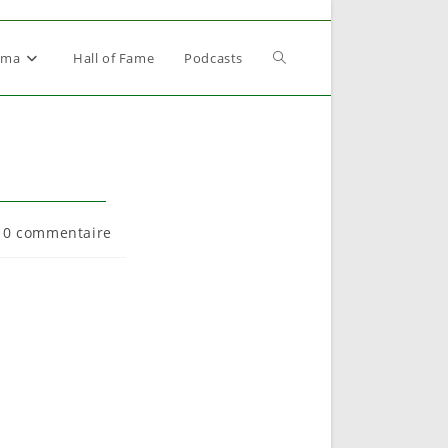
Toggle
éma
Hall of Fame
Podcasts
website
search
mmentaires
0 commentaire
lication :