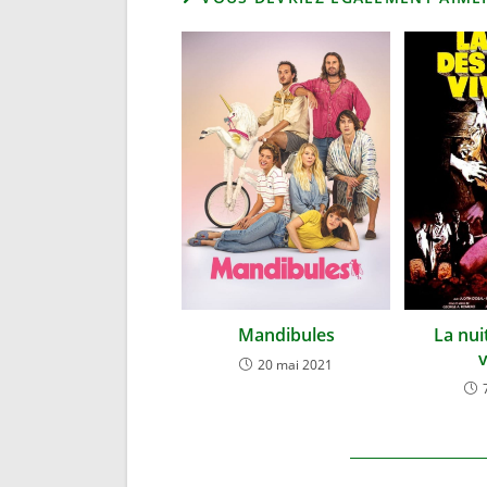
Mandibules
La nui
v
20 mai 2021