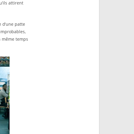
ils attirent
 d’une patte
 improbables,
 en même temps