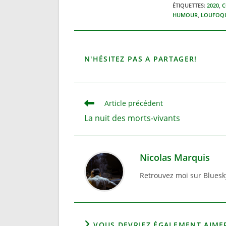
ÉTIQUETTES
:
2020
,
C
HUMOUR
,
LOUFOQ
PARTA
N'HÉSITEZ PAS A PARTAGER!
CE
CONTE
Read
Article précédent
more
La nuit des morts-vivants
articles
Nicolas Marquis
Retrouvez moi sur Bluesky
VOUS DEVRIEZ ÉGALEMENT AIME