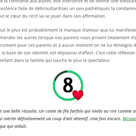
re la confronte aux autres, elle intériorise et on devine une blessur
xistence faite de débrouillardises un peu pathétiques la condamn
out le cœur du récit va se jouer dans son affirmation.
ut le plus est probablement le manque d’amour que lui manifeste 
ender les autres lorsque nos parents nous privent totalement d’
strument pour ces parents et à aucun moment on ne lui témoigne de 
a base de son identité, est dépourvu d’affect. C’est cette réflexio
’enfant dans la famille qui touche le plus le spectateur.
st une belle réussite. Un conte de fée farfelu qui invite au rire comme 
 mérite définitivement un coup d’œil attentif. Une fois encore,
Mirand
que qui séduit.