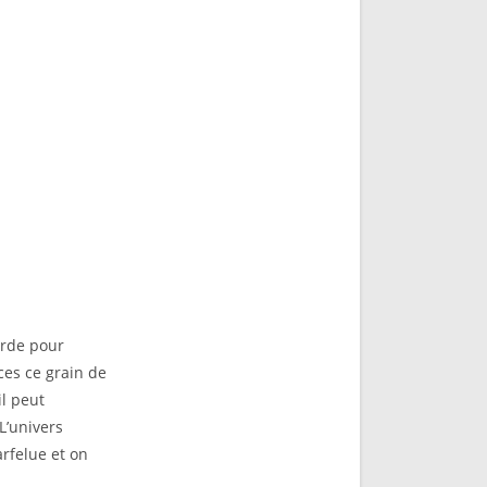
urde pour
ces ce grain de
il peut
L’univers
arfelue et on