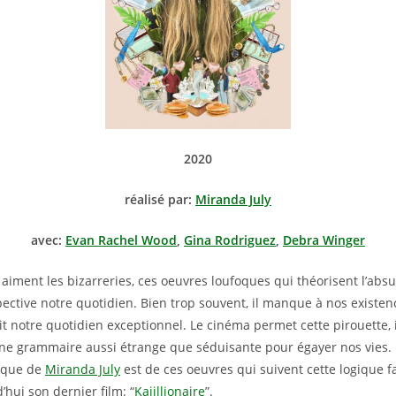
2020
réalisé par:
Miranda July
avec:
Evan Rachel Wood
,
Gina Rodriguez
,
Debra Winger
 aiment les bizarreries, ces oeuvres loufoques qui théorisent l’abs
ective notre quotidien. Bien trop souvent, il manque à nos existen
it notre quotidien exceptionnel. Le cinéma permet cette pirouette, 
ne grammaire aussi étrange que séduisante pour égayer nos vies. 
ique de
Miranda July
est de ces oeuvres qui suivent cette logique f
’hui son dernier film: “
Kajillionaire
”.