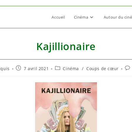
Accueil
Cinéma
Autour du cin
Kajillionaire
Publication
Post
Co
rquis
7 avril 2021
Cinéma
/
Coups de cœur
publiée :
category:
de
la
pub