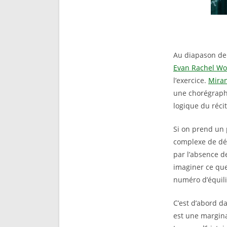
Au diapason de c
Evan Rachel W
l’exercice.
Miran
une chorégraph
logique du récit
Si on prend un 
complexe de déf
par l’absence d
imaginer ce que
numéro d’équilib
C’est d’abord d
est une margina