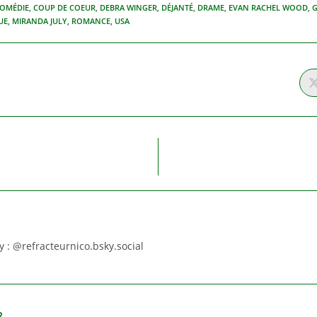
OMÉDIE
,
COUP DE COEUR
,
DEBRA WINGER
,
DÉJANTÉ
,
DRAME
,
EVAN RACHEL WOOD
,
G
UE
,
MIRANDA JULY
,
ROMANCE
,
USA
GER
NU
 : @refracteurnico.bsky.social
R