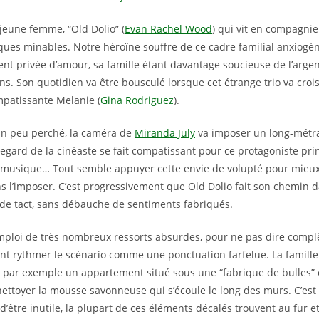
 jeune femme, “Old Dolio” (
Evan Rachel Wood
) qui vit en compagnie
ques minables. Notre héroïne souffre de ce cadre familial anxiogè
ment privée d’amour, sa famille étant davantage soucieuse de l’arge
s. Son quotidien va être bousculé lorsque cet étrange trio va croi
mpatissante Melanie (
Gina Rodriguez
).
un peu perché, la caméra de
Miranda July
va imposer un long-métra
regard de la cinéaste se fait compatissant pour ce protagoniste prin
, musique… Tout semble appuyer cette envie de volupté pour mieux
 l’imposer. C’est progressivement que Old Dolio fait son chemin 
de tact, sans débauche de sentiments fabriqués.
’emploi de très nombreux ressorts absurdes, pour ne pas dire comp
nt rythmer le scénario comme une ponctuation farfelue. La famille
te par exemple un appartement situé sous une “fabrique de bulles” 
ettoyer la mousse savonneuse qui s’écoule le long des murs. C’es
 d’être inutile, la plupart de ces éléments décalés trouvent au fur 