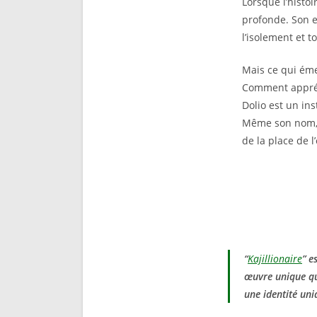
Lorsque l’histoi
profonde. Son e
l’isolement et t
Mais ce qui éme
Comment appréh
Dolio est un in
Même son nom, l
de la place de l
“
Kajillionaire
” e
œuvre unique qui
une identité uni