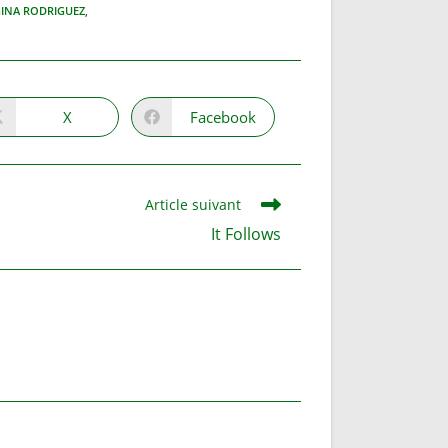
INA RODRIGUEZ
,
X
Facebook
Ouvrir
Ouvrir
dans
dans
une
une
autre
autre
fenêtre
fenêtre
Article suivant
It Follows