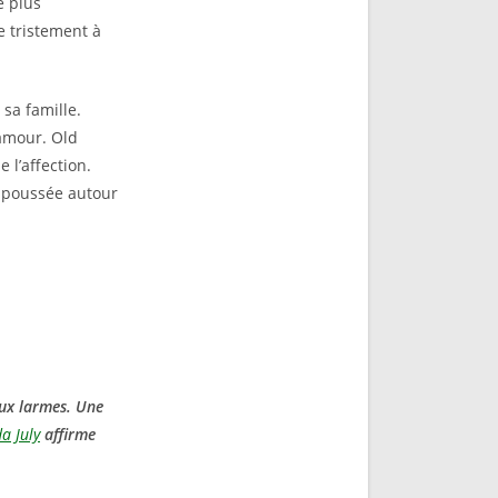
e plus
e tristement à
sa famille.
amour. Old
l’affection.
n poussée autour
aux larmes. Une
a July
affirme