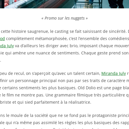
« Promo sur les nuggets »
ette histoire saugrenue, le casting se fait saisissant de sincérité.
ood
complètement métamorphosée, c’est l’ensemble des comédiens 
da July
va d’ailleurs les diriger avec brio, imposant chaque mou
ie qui amène une nuance de sentiments. Chaque geste prend son 
.
peu de recul, on s’aperçoit qu’avec un talent certain,
Miranda July
r
inir un personnage principal non pas par ses traits de caractère
e certains sentiments les plus basiques. Old Dolio est une page blan
 le film ne montre pas. Une grammaire filmique très particulière q
riste et qui sied parfaitement à la réalisatrice.
ans le moule de la société que ne se fond pas le protagoniste princi
le qui n’a même pas assimilé les règles les plus basiques des rap