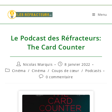
Skip
to
Menu
content
Le Podcast des Réfracteurs:
The Card Counter
Auteur/autrice
Publication
Nicolas Marquis
8 janvier 2022
de
publiée :
Post
Cinéma
/
Cinéma
/
Coups de cœur
/
Podcasts
la
category:
Commentaires
0 commentaire
publication :
de
la
publication :