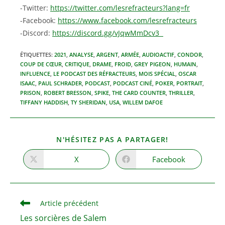
-Twitter:
https://twitter.com/lesrefracteurs?lang=fr
-Facebook:
https://www.facebook.com/lesrefracteurs
-Discord:
https://discord.gg/vJqwMmDcv3
ÉTIQUETTES
:
2021
,
ANALYSE
,
ARGENT
,
ARMÉE
,
AUDIOACTIF
,
CONDOR
,
COUP DE CŒUR
,
CRITIQUE
,
DRAME
,
FROID
,
GREY PIGEON
,
HUMAIN
,
INFLUENCE
,
LE PODCAST DES RÉFRACTEURS
,
MOIS SPÉCIAL
,
OSCAR
ISAAC
,
PAUL SCHRADER
,
PODCAST
,
PODCAST CINÉ
,
POKER
,
PORTRAIT
,
PRISON
,
ROBERT BRESSON
,
SPIKE
,
THE CARD COUNTER
,
THRILLER
,
TIFFANY HADDISH
,
TY SHERIDAN
,
USA
,
WILLEM DAFOE
PARTAGER
N'HÉSITEZ PAS A PARTAGER!
CE
CONTENU
X
Facebook
Ouvrir
Ouvrir
dans
dans
une
une
autre
autre
fenêtre
fenêtre
Read
Article précédent
more
Les sorcières de Salem
articles