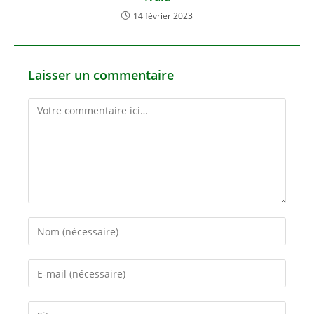
14 février 2023
Laisser un commentaire
Comment
Enter
your
name
Enter
or
your
username
email
Saisir
to