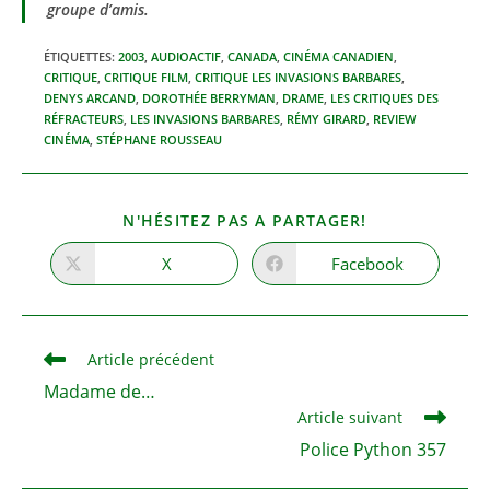
groupe d’amis.
ÉTIQUETTES
:
2003
,
AUDIOACTIF
,
CANADA
,
CINÉMA CANADIEN
,
CRITIQUE
,
CRITIQUE FILM
,
CRITIQUE LES INVASIONS BARBARES
,
DENYS ARCAND
,
DOROTHÉE BERRYMAN
,
DRAME
,
LES CRITIQUES DES
RÉFRACTEURS
,
LES INVASIONS BARBARES
,
RÉMY GIRARD
,
REVIEW
CINÉMA
,
STÉPHANE ROUSSEAU
PARTAGER
N'HÉSITEZ PAS A PARTAGER!
CE
CONTENU
X
Facebook
Ouvrir
Ouvrir
dans
dans
une
une
autre
autre
fenêtre
fenêtre
Read
Article précédent
more
Madame de…
articles
Article suivant
Police Python 357