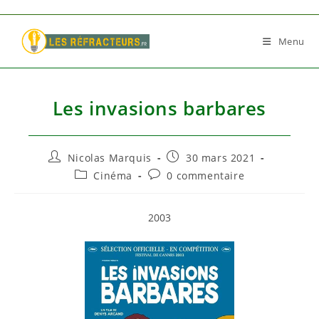
Skip
to
Menu
content
Les invasions barbares
Auteur/autrice
Publication
Nicolas Marquis
30 mars 2021
de
publiée :
Post
Commentaires
Cinéma
0 commentaire
la
category:
de
publication :
la
publication :
2003