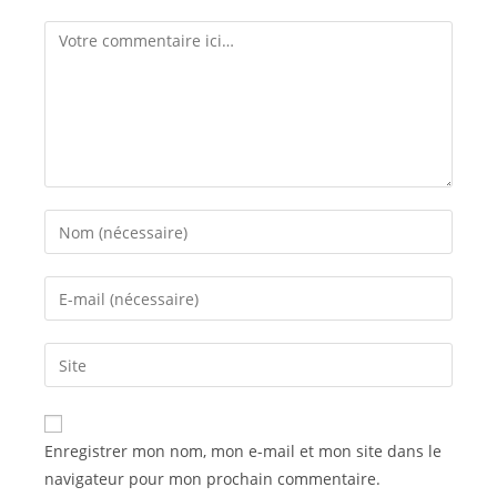
Comment
Enter
your
name
Enter
or
your
username
email
Saisir
to
address
l’URL
comment
to
de
comment
votre
Enregistrer mon nom, mon e-mail et mon site dans le
site
navigateur pour mon prochain commentaire.
(facultatif)