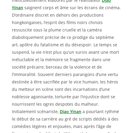
méticuleusement élaborés par le réalisateur
Diao
Yinan
saignent corps et âme sur les écrans de cinéma.
D’ordinaire discret en dehors des productions
hongkongaises, l’esprit des films noirs chinois
ressuscite sous la plume cruelle et la caméra
diaboliquement précise de ce prodige du septième
art, apôtre du fatalisme et du désespoir. Le temps se
suspend, la vie n’est plus qu’un sursis avant une mort
inéluctable et la mémoire se fragmente dans une
société précaire, berceau de la violence et de
l’immoralité. Souvent derniers parangons d’une vertu
destinée à être sacrifiée par le vice humain, les héros
du metteur en scène sont des incarnations d’une
noblesse agonisante, torturée par l’injustice dont se
nourrissent les ogres despotes du malheur.
Initialement scénariste,
Diao Yinan
a pourtant rythmé
le début de sa carrière au gré de scripts dédiés à des
comédies légères et enjouées, mais après l’âge de