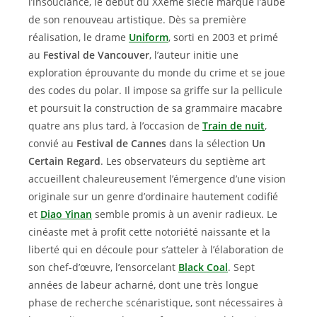
l’insouciance, le début du XXème siècle marque l’aube
de son renouveau artistique. Dès sa première
réalisation, le drame
Uniform
, sorti en 2003 et primé
au
Festival de Vancouver
, l’auteur initie une
exploration éprouvante du monde du crime et se joue
des codes du polar. Il impose sa griffe sur la pellicule
et poursuit la construction de sa grammaire macabre
quatre ans plus tard, à l’occasion de
Train de nuit
,
convié au
Festival de Cannes
dans la sélection
Un
Certain Regard
. Les observateurs du septième art
accueillent chaleureusement l’émergence d’une vision
originale sur un genre d’ordinaire hautement codifié
et
Diao Yinan
semble promis à un avenir radieux. Le
cinéaste met à profit cette notoriété naissante et la
liberté qui en découle pour s’atteler à l’élaboration de
son chef-d’œuvre, l’ensorcelant
Black Coal
. Sept
années de labeur acharné, dont une très longue
phase de recherche scénaristique, sont nécessaires à