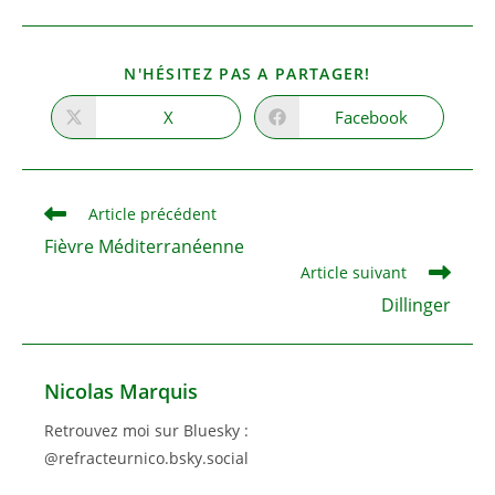
PARTAGER
N'HÉSITEZ PAS A PARTAGER!
CE
CONTENU
X
Facebook
Ouvrir
Ouvrir
dans
dans
une
une
autre
autre
fenêtre
fenêtre
Read
Article précédent
more
Fièvre Méditerranéenne
articles
Article suivant
Dillinger
Nicolas Marquis
Retrouvez moi sur Bluesky :
@refracteurnico.bsky.social