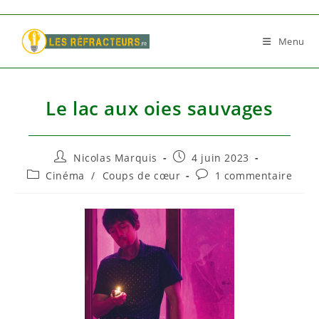
Skip
to
Menu
content
Le lac aux oies sauvages
Auteur/autrice
Publication
Nicolas Marquis
4 juin 2023
de
publiée :
Post
Commentaires
Cinéma
/
Coups de cœur
1 commentaire
la
category:
de
publication :
la
publication :