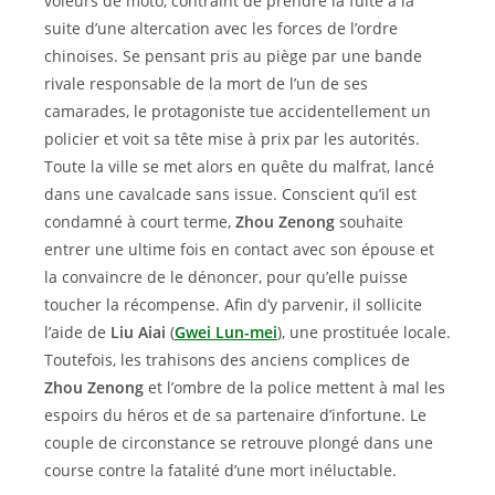
voleurs de moto, contraint de prendre la fuite à la
suite d’une altercation avec les forces de l’ordre
chinoises. Se pensant pris au piège par une bande
rivale responsable de la mort de l’un de ses
camarades, le protagoniste tue accidentellement un
policier et voit sa tête mise à prix par les autorités.
Toute la ville se met alors en quête du malfrat, lancé
dans une cavalcade sans issue. Conscient qu’il est
condamné à court terme,
Zhou Zenong
souhaite
entrer une ultime fois en contact avec son épouse et
la convaincre de le dénoncer, pour qu’elle puisse
toucher la récompense. Afin d’y parvenir, il sollicite
l’aide de
Liu Aiai
(
Gwei Lun-mei
), une prostituée locale.
Toutefois, les trahisons des anciens complices de
Zhou Zenong
et l’ombre de la police mettent à mal les
espoirs du héros et de sa partenaire d’infortune. Le
couple de circonstance se retrouve plongé dans une
course contre la fatalité d’une mort inéluctable.