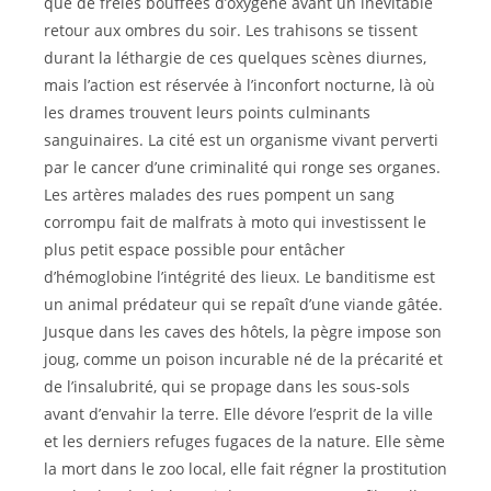
que de frêles bouffées d’oxygène avant un inévitable
retour aux ombres du soir. Les trahisons se tissent
durant la léthargie de ces quelques scènes diurnes,
mais l’action est réservée à l’inconfort nocturne, là où
les drames trouvent leurs points culminants
sanguinaires. La cité est un organisme vivant perverti
par le cancer d’une criminalité qui ronge ses organes.
Les artères malades des rues pompent un sang
corrompu fait de malfrats à moto qui investissent le
plus petit espace possible pour entâcher
d’hémoglobine l’intégrité des lieux. Le banditisme est
un animal prédateur qui se repaît d’une viande gâtée.
Jusque dans les caves des hôtels, la pègre impose son
joug, comme un poison incurable né de la précarité et
de l’insalubrité, qui se propage dans les sous-sols
avant d’envahir la terre. Elle dévore l’esprit de la ville
et les derniers refuges fugaces de la nature. Elle sème
la mort dans le zoo local, elle fait régner la prostitution