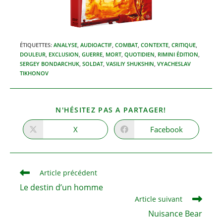
ÉTIQUETTES
:
ANALYSE
,
AUDIOACTIF
,
COMBAT
,
CONTEXTE
,
CRITIQUE
,
DOULEUR
,
EXCLUSION
,
GUERRE
,
MORT
,
QUOTIDIEN
,
RIMINI ÉDITION
,
SERGEY BONDARCHUK
,
SOLDAT
,
VASILIY SHUKSHIN
,
VYACHESLAV
TIKHONOV
PARTAGER
N'HÉSITEZ PAS A PARTAGER!
CE
CONTENU
X
Facebook
Ouvrir
Ouvrir
dans
dans
une
une
autre
autre
fenêtre
fenêtre
Read
Article précédent
more
Le destin d’un homme
articles
Article suivant
Nuisance Bear