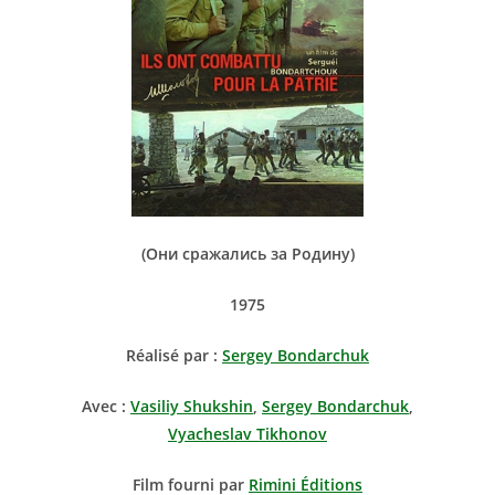
(
Они сражались за Родину)
1975
Réalisé par :
Sergey Bondarchuk
Avec :
Vasiliy Shukshin
,
Sergey Bondarchuk
,
Vyacheslav Tikhonov
Film fourni par
Rimini Éditions