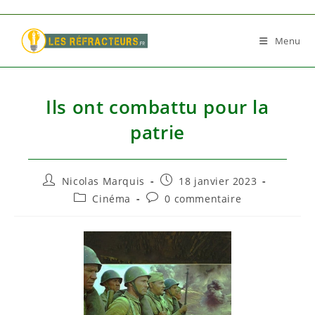
Skip
to
Menu
content
Ils ont combattu pour la
patrie
Auteur/autrice
Publication
Nicolas Marquis
18 janvier 2023
de
publiée :
Post
Commentaires
Cinéma
0 commentaire
la
category:
de
publication :
la
publication :