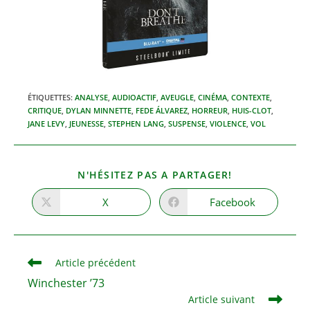
ÉTIQUETTES
:
ANALYSE
,
AUDIOACTIF
,
AVEUGLE
,
CINÉMA
,
CONTEXTE
,
CRITIQUE
,
DYLAN MINNETTE
,
FEDE ÁLVAREZ
,
HORREUR
,
HUIS-CLOT
,
JANE LEVY
,
JEUNESSE
,
STEPHEN LANG
,
SUSPENSE
,
VIOLENCE
,
VOL
PARTAGER
N'HÉSITEZ PAS A PARTAGER!
CE
CONTENU
X
Facebook
Ouvrir
Ouvrir
dans
dans
une
une
autre
autre
fenêtre
fenêtre
Read
Article précédent
more
Winchester ’73
articles
Article suivant