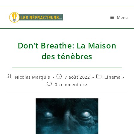
Skip
to
Menu
content
Don’t Breathe: La Maison
des ténèbres
Auteur/autrice
Publication
Post
Nicolas Marquis
7 août 2022
Cinéma
de
publiée :
category:
Commentaires
0 commentaire
la
de
publication :
la
publication :