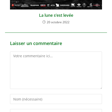
La lune s’est levée
20 octobre 2022
Laisser un commentaire
Comment
Enter
your
name
Enter