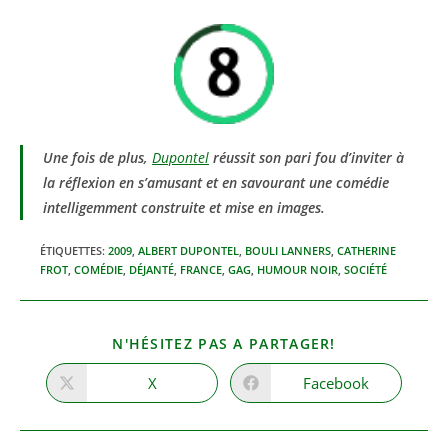
Une fois de plus,
Dupontel
réussit son pari fou d’inviter à
la réflexion en s’amusant et en savourant une comédie
intelligemment construite et mise en images.
ÉTIQUETTES
:
2009
,
ALBERT DUPONTEL
,
BOULI LANNERS
,
CATHERINE
FROT
,
COMÉDIE
,
DÉJANTÉ
,
FRANCE
,
GAG
,
HUMOUR NOIR
,
SOCIÉTÉ
PARTAGER
N'HÉSITEZ PAS A PARTAGER!
CE
CONTENU
X
Facebook
Ouvrir
Ouvrir
dans
dans
une
une
autre
autre
fenêtre
fenêtre