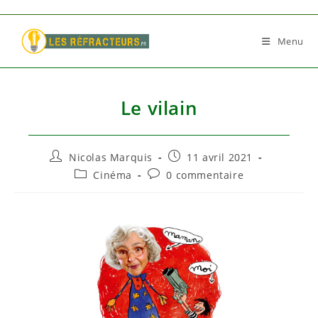
Skip
to
Menu
content
Le vilain
Auteur/autrice
Publication
Nicolas Marquis
11 avril 2021
de
publiée :
Post
Commentaires
Cinéma
0 commentaire
la
category:
de
publication :
la
publication :