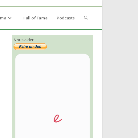
Toggle
éma
Hall of Fame
Podcasts
Nous aider
website
search