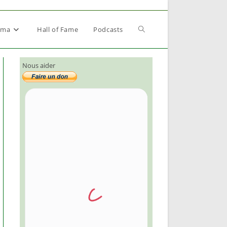
Toggle
éma
Hall of Fame
Podcasts
Nous aider
website
search