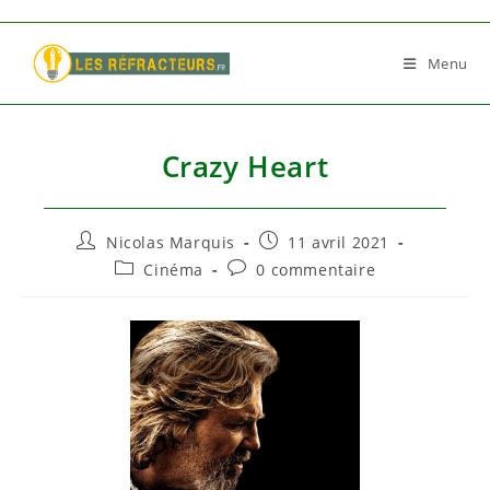
Skip
to
Menu
content
Crazy Heart
Auteur/autrice
Publication
Nicolas Marquis
11 avril 2021
de
publiée :
Post
Commentaires
Cinéma
0 commentaire
la
category:
de
publication :
la
publication :