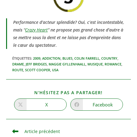
Performance d’acteur splendide? Oui, c’est incontestable,
mais “
Crazy Heart
” ne propose pas grand chose d’autre à
se mettre sous la dent et ne laisse pas d’empreinte dans
le cœur du spectateur.
ÉTIQUETTES
:
2009
,
ADDICTION
,
BLUES
,
COLIN FARRELL
,
COUNTRY
,
DRAME
,
JEFF BRIDGES
,
MAGGIE GYLLENHAALL
,
MUSIQUE
,
ROMANCE
,
ROUTE
,
SCOTT COOPER
,
USA
PARTAGER
N'HÉSITEZ PAS A PARTAGER!
CE
CONTENU
X
Facebook
Ouvrir
Ouvrir
dans
dans
une
une
autre
autre
fenêtre
fenêtre
Read
Article précédent
more