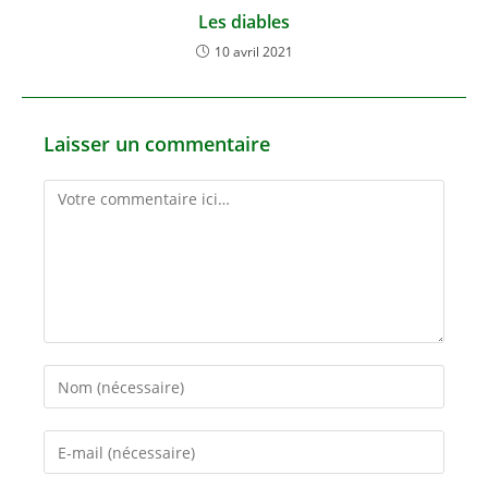
Les diables
10 avril 2021
Laisser un commentaire
Comment
Enter
your
name
Enter
or
your
username