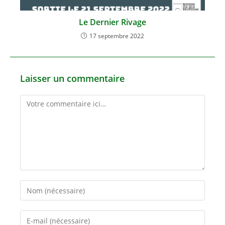
Le Dernier Rivage
17 septembre 2022
Laisser un commentaire
Comment
Enter
your
name
Enter
or