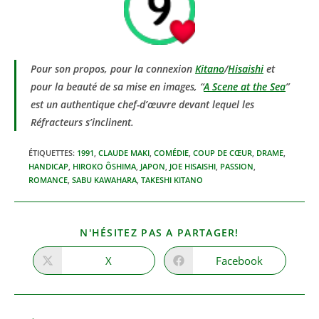
Pour son propos, pour la connexion
Kitano
/
Hisaishi
et
pour la beauté de sa mise en images, “
A Scene at the Sea
”
est un authentique chef-d’œuvre devant lequel les
Réfracteurs s’inclinent.
ÉTIQUETTES
:
1991
,
CLAUDE MAKI
,
COMÉDIE
,
COUP DE CŒUR
,
DRAME
,
HANDICAP
,
HIROKO ÔSHIMA
,
JAPON
,
JOE HISAISHI
,
PASSION
,
ROMANCE
,
SABU KAWAHARA
,
TAKESHI KITANO
PARTAGER
N'HÉSITEZ PAS A PARTAGER!
CE
CONTENU
X
Facebook
Ouvrir
Ouvrir
dans
dans
une
une
autre
autre
fenêtre
fenêtre