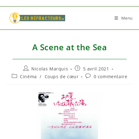
Skip
to
Menu
content
A Scene at the Sea
Auteur/autrice
Publication
Nicolas Marquis
5 avril 2021
de
publiée :
Post
Commentaires
Cinéma
/
Coups de cœur
0 commentaire
la
category:
de
publication :
la
publication :