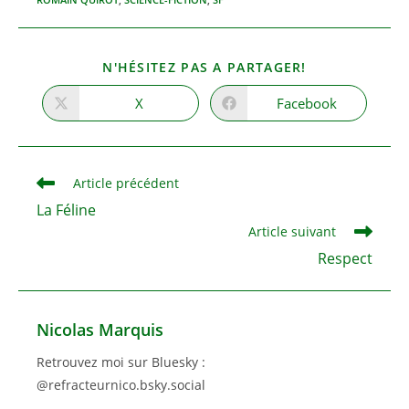
PARTAGER
N'HÉSITEZ PAS A PARTAGER!
CE
CONTENU
X
Facebook
Ouvrir
Ouvrir
dans
dans
une
une
autre
autre
fenêtre
fenêtre
Read
Article précédent
more
La Féline
articles
Article suivant
Respect
Nicolas Marquis
Retrouvez moi sur Bluesky :
@refracteurnico.bsky.social