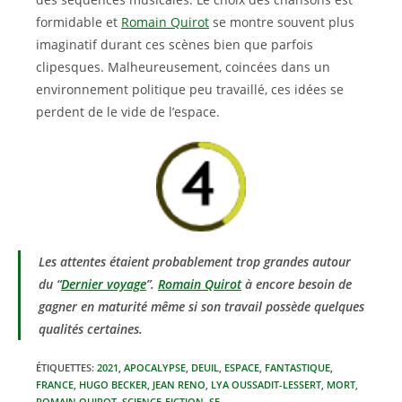
formidable et
Romain Quirot
se montre souvent plus
imaginatif durant ces scènes bien que parfois
clipesques. Malheureusement, coincées dans un
environnement politique peu travaillé, ces idées se
perdent de le vide de l’espace.
Les attentes étaient probablement trop grandes autour
du “
Dernier voyage
”.
Romain Quirot
à encore besoin de
gagner en maturité même si son travail possède quelques
qualités certaines.
ÉTIQUETTES
:
2021
,
APOCALYPSE
,
DEUIL
,
ESPACE
,
FANTASTIQUE
,
FRANCE
,
HUGO BECKER
,
JEAN RENO
,
LYA OUSSADIT-LESSERT
,
MORT
,
ROMAIN QUIROT
,
SCIENCE-FICTION
,
SF