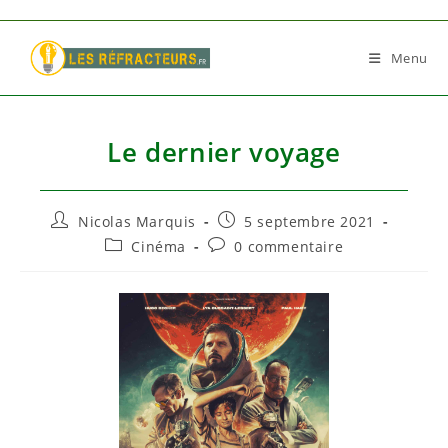
Skip
to
Menu
content
Le dernier voyage
Auteur/autrice
Publication
Nicolas Marquis
5 septembre 2021
de
publiée :
Post
Commentaires
Cinéma
0 commentaire
la
category:
de
publication :
la
publication :