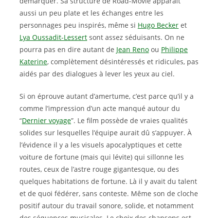
démarquer. Sa structure de Road-Movie apparaît
aussi un peu plate et les échanges entre les
personnages peu inspirés, même si
Hugo Becker
et
Lya Oussadit-Lessert
sont assez séduisants. On ne
pourra pas en dire autant de
Jean Reno
ou
Philippe
Katerine
, complètement désintéressés et ridicules, pas
aidés par des dialogues à lever les yeux au ciel.
Si on éprouve autant d’amertume, c’est parce qu’il y a
comme l’impression d’un acte manqué autour du
“
Dernier voyage
”. Le film possède de vraies qualités
solides sur lesquelles l’équipe aurait dû s’appuyer. À
l’évidence il y a les visuels apocalyptiques et cette
voiture de fortune (mais qui lévite) qui sillonne les
routes, ceux de l’astre rouge gigantesque, ou des
quelques habitations de fortune. Là il y avait du talent
et de quoi fédérer, sans conteste. Même son de cloche
positif autour du travail sonore, solide, et notamment
des séquences musicales. Le choix des chansons est