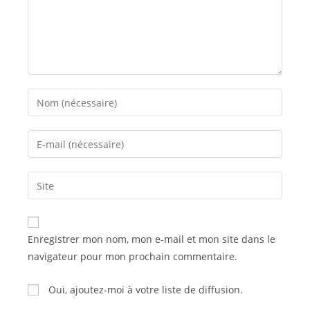
Enter
your
name
Enter
or
your
username
email
Saisir
to
address
l’URL
comment
to
de
comment
votre
Enregistrer mon nom, mon e-mail et mon site dans le
site
navigateur pour mon prochain commentaire.
(facultatif)
Oui, ajoutez-moi à votre liste de diffusion.