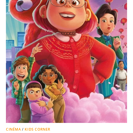
CINÉMA
/
KIDS CORNER