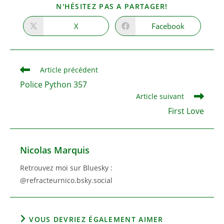
PARTAGER
N'HÉSITEZ PAS A PARTAGER!
CE
CONTENU
X
Facebook
Ouvrir
Ouvrir
dans
dans
une
une
autre
autre
fenêtre
fenêtre
Read
Article précédent
more
Police Python 357
articles
Article suivant
First Love
Nicolas Marquis
Retrouvez moi sur Bluesky :
@refracteurnico.bsky.social
VOUS DEVRIEZ ÉGALEMENT AIMER