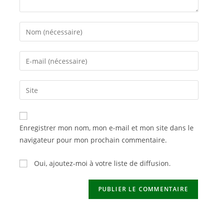
Enter
your
name
Enter
or
your
username
email
Saisir
to
address
l’URL
comment
to
de
comment
votre
Enregistrer mon nom, mon e-mail et mon site dans le
site
navigateur pour mon prochain commentaire.
(facultatif)
Oui, ajoutez-moi à votre liste de diffusion.