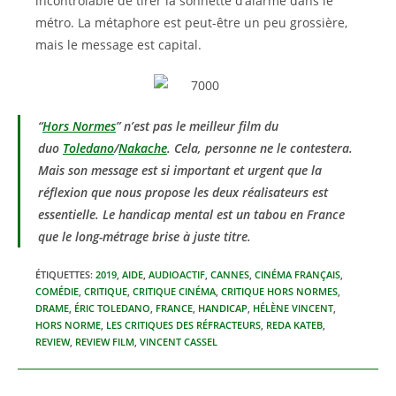
incontrôlable de tirer la sonnette d’alarme dans le
métro. La métaphore est peut-être un peu grossière,
mais le message est capital.
“
Hors Normes
” n’est pas le meilleur film du
duo
Toledano
/
Nakache
. Cela, personne ne le contestera.
Mais son message est si important et urgent que la
réflexion que nous propose les deux réalisateurs est
essentielle. Le handicap mental est un tabou en France
que le long-métrage brise à juste titre.
ÉTIQUETTES
:
2019
,
AIDE
,
AUDIOACTIF
,
CANNES
,
CINÉMA FRANÇAIS
,
COMÉDIE
,
CRITIQUE
,
CRITIQUE CINÉMA
,
CRITIQUE HORS NORMES
,
DRAME
,
ÉRIC TOLEDANO
,
FRANCE
,
HANDICAP
,
HÉLÈNE VINCENT
,
HORS NORME
,
LES CRITIQUES DES RÉFRACTEURS
,
REDA KATEB
,
REVIEW
,
REVIEW FILM
,
VINCENT CASSEL