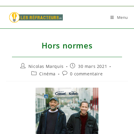
Skip
to
Menu
content
Hors normes
Auteur/autrice
Publication
Nicolas Marquis
30 mars 2021
de
publiée :
Post
Commentaires
Cinéma
0 commentaire
la
category:
de
publication :
la
publication :