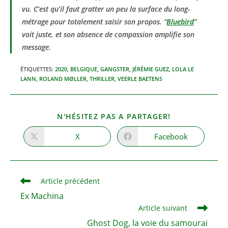
vu. C’est qu’il faut gratter un peu la surface du long-
métrage pour totalement saisir son propos. “
Bluebird
”
voit juste, et son absence de compassion amplifie son
message.
ÉTIQUETTES
:
2020
,
BELGIQUE
,
GANGSTER
,
JÉRÉMIE GUEZ
,
LOLA LE
LANN
,
ROLAND MØLLER
,
THRILLER
,
VEERLE BAETENS
PARTAGER
N'HÉSITEZ PAS A PARTAGER!
CE
CONTENU
X
Facebook
Ouvrir
Ouvrir
dans
dans
une
une
autre
autre
fenêtre
fenêtre
Read
Article précédent
more
Ex Machina
articles
Article suivant
Ghost Dog, la voie du samourai