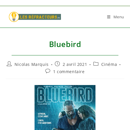
Skip
to
Menu
content
Bluebird
Auteur/autrice
Publication
Post
Nicolas Marquis
2 avril 2021
Cinéma
de
publiée :
category:
Commentaires
1 commentaire
la
de
publication :
la
publication :