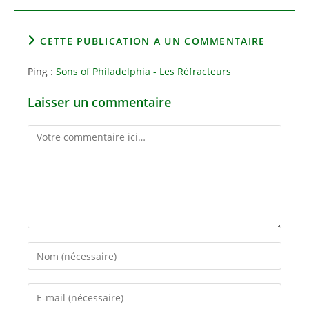
CETTE PUBLICATION A UN COMMENTAIRE
Ping :
Sons of Philadelphia - Les Réfracteurs
Laisser un commentaire
Comment
Enter
your
name
Enter
or
your