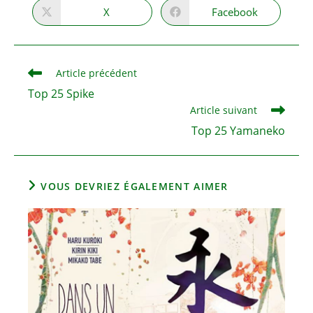
CONTENU
X
Facebook
Ouvrir
Ouvrir
dans
dans
une
une
autre
autre
fenêtre
fenêtre
Read
Article précédent
more
Top 25 Spike
articles
Article suivant
Top 25 Yamaneko
VOUS DEVRIEZ ÉGALEMENT AIMER