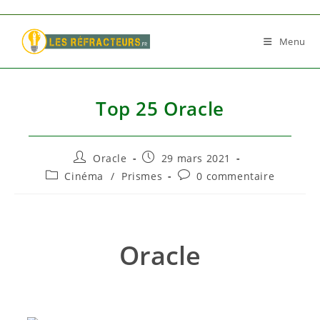
Skip
to
Menu
content
Top 25 Oracle
Auteur/autrice
Publication
Oracle
29 mars 2021
de
publiée :
Post
Commentaires
Cinéma
/
Prismes
0 commentaire
la
category:
de
publication :
la
publication :
Oracle