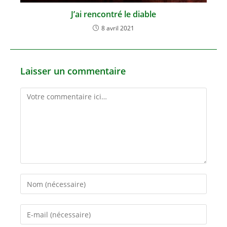
J’ai rencontré le diable
8 avril 2021
Laisser un commentaire
Comment
Enter
your
name
Enter
or
your