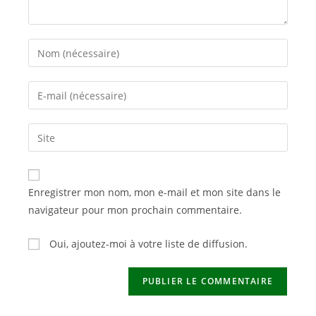
Enter
your
name
Enter
or
your
username
email
Saisir
to
address
l’URL
comment
to
de
comment
votre
Enregistrer mon nom, mon e-mail et mon site dans le
site
navigateur pour mon prochain commentaire.
(facultatif)
Oui, ajoutez-moi à votre liste de diffusion.