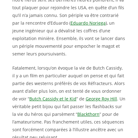
tout plaquer pour rejoindre les USA, en quête d’un fils
qu’il n’a jamais connu. Son périple va être contrarié
par la rencontre d’Eduardo (
Eduardo Noriega
), un
jeune ingénieur qui a dévalisé les coffres d’une
exploitation minière. Ensemble, ils vont se lancer dans
un périple mouvementé pour empocher le magot et
semer leurs poursuivants.
Fatalement, lorsqu’on évoque la vie de Butch Cassidy,
il y a un film en particulier auquel on pense et qui fait
partie des westerns préférés de vos Réfracteurs. Alors
avant d’aller plus loin, on est tenté de vous ordonner
de voir “
Butch Cassidy et le Kid
” de
George Roy Hill
. Un
véritable petit bijou qui fait passer les flashbacks sur
la vie du héros qui parsèment “
Blackthorn
” pour de
l’amateurisme. Pas franchement utiles, ces séquences
sont forcément comparées à l’illustre ancêtre avec un
résultat peu reluisant.