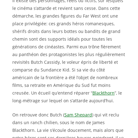
Il existe des personnages, réels ou fictifs, sur lesquels
le cinéma s’attarde et revient sans cesse. Dans cette
démarche, les grandes figures du Far West ont une
place privilégiée: ces grands héros romanesques,
shérifs droits dans leurs bottes ou bandits de grand
chemin sont des supports idéals pour toutes les
générations de cinéastes. Parmi eux trône fièrement
au panthéon des protagonistes les plus régulièrement
revisités Butch Cassidy, le voleur épris de liberté et
comparse du Sundance Kid. Si sa vie du côté
américain de la frontière a été l’objet de nombreux
films, sa retraite en Amérique du Sud fut moins
creusée. Un écueil qu’entend réparer “
Blackthorn
”, le
long-métrage sur lequel on s’attarde aujourd’hui.
On retrouve donc Butch (
Sam Shepard
) qui vit reclu
dans un ranch chilien, sous le nom de James
Blackthorn. La vie s’écoule doucement, mais alors que
notre héros sent ses dernières heures poindrent, il va