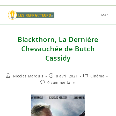
Skip
to
Menu
content
Blackthorn, La Dernière
Chevauchée de Butch
Cassidy
Auteur/autrice
Publication
Post
Nicolas Marquis
8 avril 2021
Cinéma
de
publiée :
category:
Commentaires
0 commentaire
la
de
publication :
la
publication :