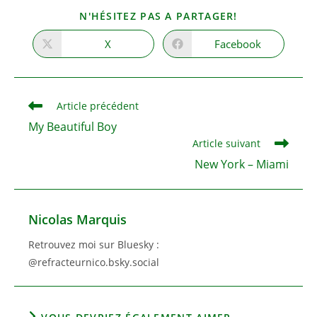
PARTAGER
N'HÉSITEZ PAS A PARTAGER!
CE
CONTENU
X
Facebook
Ouvrir
Ouvrir
dans
dans
une
une
autre
autre
fenêtre
fenêtre
Read
Article précédent
more
My Beautiful Boy
articles
Article suivant
New York – Miami
Nicolas Marquis
Retrouvez moi sur Bluesky :
@refracteurnico.bsky.social