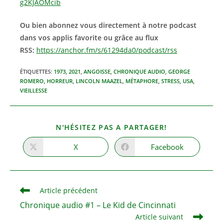
g2KJAOMcib
Ou bien abonnez vous directement à notre podcast
dans vos applis favorite ou grâce au flux
RSS:
https://anchor.fm/s/61294da0/podcast/rss
ÉTIQUETTES
:
1973
,
2021
,
ANGOISSE
,
CHRONIQUE AUDIO
,
GEORGE
ROMERO
,
HORREUR
,
LINCOLN MAAZEL
,
MÉTAPHORE
,
STRESS
,
USA
,
VIEILLESSE
PARTAGER
N'HÉSITEZ PAS A PARTAGER!
CE
CONTENU
X
Facebook
Ouvrir
Ouvrir
dans
dans
une
une
autre
autre
fenêtre
fenêtre
Read
Article précédent
more
Chronique audio #1 – Le Kid de Cincinnati
articles
Article suivant