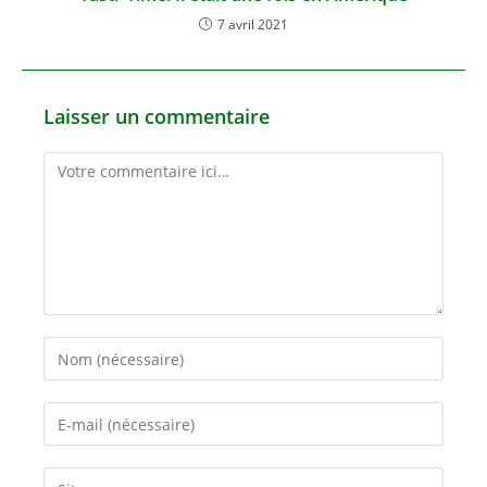
7 avril 2021
Laisser un commentaire
Comment
Enter
your
name
Enter
or
your
username
email
Saisir
to