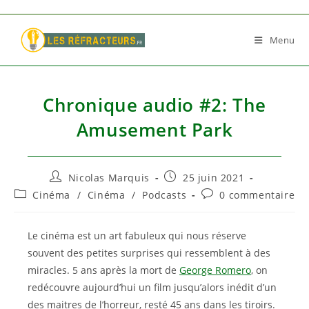
Skip
to
Menu
content
Chronique audio #2: The
Amusement Park
Auteur/autrice
Publication
Nicolas Marquis
25 juin 2021
de
publiée :
Post
Commentaires
Cinéma
/
Cinéma
/
Podcasts
0 commentaire
la
category:
de
publication :
la
publication :
Le cinéma est un art fabuleux qui nous réserve
souvent des petites surprises qui ressemblent à des
miracles. 5 ans après la mort de
George Romero
, on
redécouvre aujourd’hui un film jusqu’alors inédit d’un
des maitres de l’horreur, resté 45 ans dans les tiroirs.