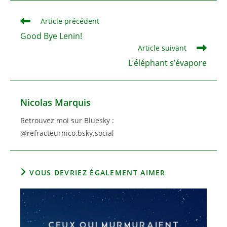
autre
autre
fenêtre
fenêtre
Read
Article précédent
more
Good Bye Lenin!
articles
Article suivant
L’éléphant s’évapore
Nicolas Marquis
Retrouvez moi sur Bluesky :
@refracteurnico.bsky.social
VOUS DEVRIEZ ÉGALEMENT AIMER