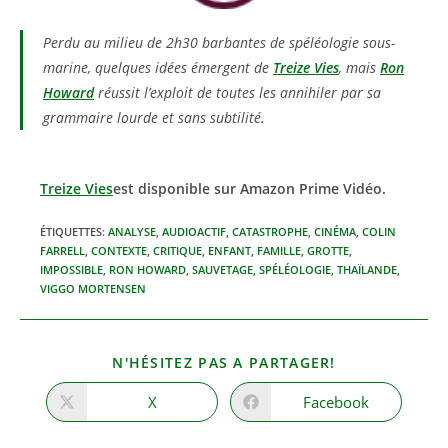
Perdu au milieu de 2h30 barbantes de spéléologie sous-
marine, quelques idées émergent de
Treize Vies
, mais
Ron
Howard
réussit l’exploit de toutes les annihiler par sa
grammaire lourde et sans subtilité.
Treize Vies
est disponible sur Amazon Prime Vidéo.
ÉTIQUETTES
:
ANALYSE
,
AUDIOACTIF
,
CATASTROPHE
,
CINÉMA
,
COLIN
FARRELL
,
CONTEXTE
,
CRITIQUE
,
ENFANT
,
FAMILLE
,
GROTTE
,
IMPOSSIBLE
,
RON HOWARD
,
SAUVETAGE
,
SPÉLÉOLOGIE
,
THAÏLANDE
,
VIGGO MORTENSEN
PARTAGER
N'HÉSITEZ PAS A PARTAGER!
CE
CONTENU
X
Facebook
Ouvrir
Ouvrir
dans
dans
une
une