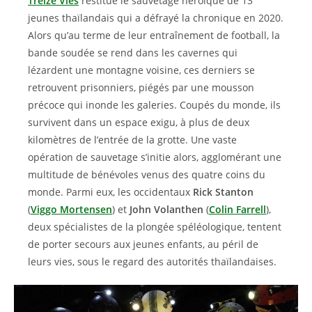
Treize Vies
restitue le sauvetage héroïque de 13
jeunes thaïlandais qui a défrayé la chronique en 2020.
Alors qu’au terme de leur entraînement de football, la
bande soudée se rend dans les cavernes qui
lézardent une montagne voisine, ces derniers se
retrouvent prisonniers, piégés par une mousson
précoce qui inonde les galeries. Coupés du monde, ils
survivent dans un espace exigu, à plus de deux
kilomètres de l’entrée de la grotte. Une vaste
opération de sauvetage s’initie alors, agglomérant une
multitude de bénévoles venus des quatre coins du
monde. Parmi eux, les occidentaux
Rick Stanton
(
Viggo Mortensen
) et
John Volanthen
(
Colin Farrell
),
deux spécialistes de la plongée spéléologique, tentent
de porter secours aux jeunes enfants, au péril de
leurs vies, sous le regard des autorités thaïlandaises.