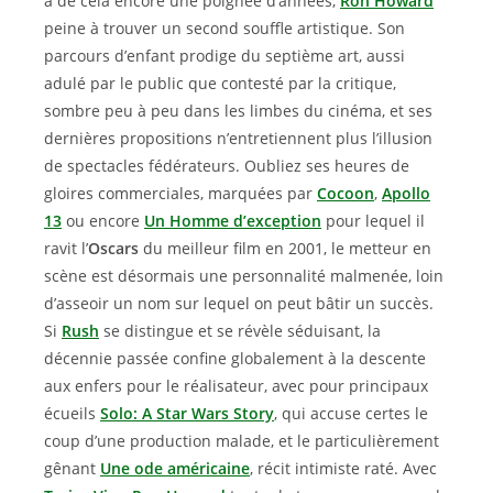
a de cela encore une poignée d’années,
Ron Howard
peine à trouver un second souffle artistique. Son
parcours d’enfant prodige du septième art, aussi
adulé par le public que contesté par la critique,
sombre peu à peu dans les limbes du cinéma, et ses
dernières propositions n’entretiennent plus l’illusion
de spectacles fédérateurs. Oubliez ses heures de
gloires commerciales, marquées par
Cocoon
,
Apollo
13
ou encore
Un Homme d’exception
pour lequel il
ravit l’
Oscars
du meilleur film en 2001, le metteur en
scène est désormais une personnalité malmenée, loin
d’asseoir un nom sur lequel on peut bâtir un succès.
Si
Rush
se distingue et se révèle séduisant, la
décennie passée confine globalement à la descente
aux enfers pour le réalisateur, avec pour principaux
écueils
Solo: A Star Wars Story
, qui accuse certes le
coup d’une production malade, et le particulièrement
gênant
Une ode américaine
, récit intimiste raté. Avec