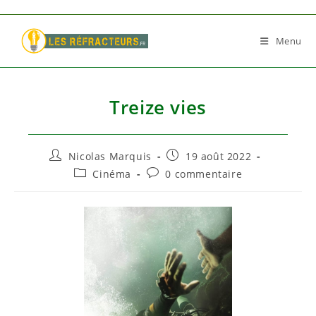
Skip
to
Menu
content
Treize vies
Auteur/autrice
Publication
Nicolas Marquis
19 août 2022
de
publiée :
Post
Commentaires
Cinéma
0 commentaire
la
category:
de
publication :
la
publication :