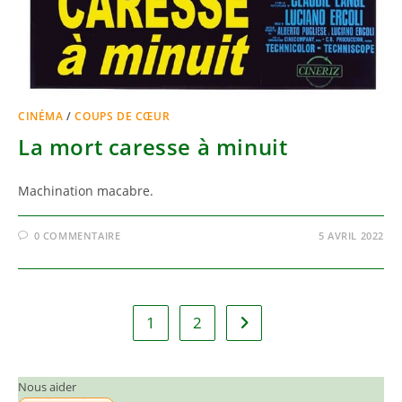
CINÉMA
/
COUPS DE CŒUR
La mort caresse à minuit
Machination macabre.
0 COMMENTAIRE
5 AVRIL 2022
1
2
Aller à la page suivante
Nous aider