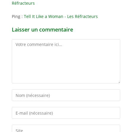
Réfracteurs
Ping :
Tell It Like a Woman - Les Réfracteurs
Laisser un commentaire
Comment
Enter
your
name
Enter
or
your
username
email
Saisir
to