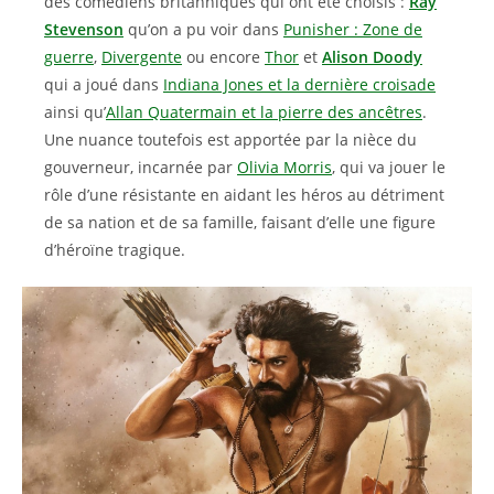
des comédiens britanniques qui ont été choisis :
Ray
Stevenson
qu’on a pu voir dans
Punisher : Zone de
guerre
,
Divergente
ou encore
Thor
et
Alison Doody
qui a joué dans
Indiana Jones et la dernière croisade
ainsi qu’
Allan Quatermain et la pierre des ancêtres
.
Une nuance toutefois est apportée par la nièce du
gouverneur, incarnée par
Olivia Morris
, qui va jouer le
rôle d’une résistante en aidant les héros au détriment
de sa nation et de sa famille, faisant d’elle une figure
d’héroïne tragique.