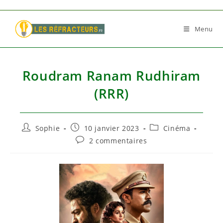
Skip
to
Menu
content
Roudram Ranam Rudhiram
(RRR)
Auteur/autrice
Publication
Post
Sophie
10 janvier 2023
Cinéma
de
publiée :
category:
Commentaires
2 commentaires
la
de
publication :
la
publication :