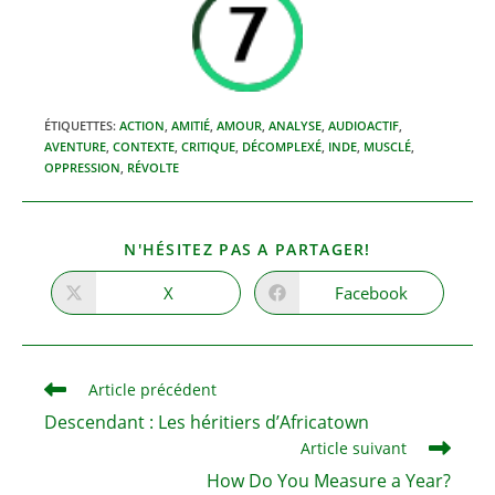
ÉTIQUETTES
:
ACTION
,
AMITIÉ
,
AMOUR
,
ANALYSE
,
AUDIOACTIF
,
AVENTURE
,
CONTEXTE
,
CRITIQUE
,
DÉCOMPLEXÉ
,
INDE
,
MUSCLÉ
,
OPPRESSION
,
RÉVOLTE
PARTAGER
N'HÉSITEZ PAS A PARTAGER!
CE
CONTENU
X
Facebook
Ouvrir
Ouvrir
dans
dans
une
une
autre
autre
fenêtre
fenêtre
Read
Article précédent
more
Descendant : Les héritiers d’Africatown
articles
Article suivant
How Do You Measure a Year?