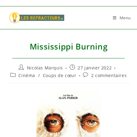
Skip
to
Menu
content
Mississippi Burning
Auteur/autrice
Publication
Nicolas Marquis
27 janvier 2022
de
publiée :
Post
Commentaires
Cinéma
/
Coups de cœur
2 commentaires
la
category:
de
publication :
la
publication :