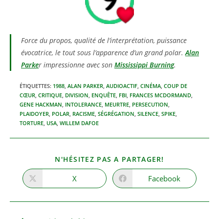
Force du propos, qualité de l’interprétation, puissance
évocatrice, le tout sous l’apparence d’un grand polar.
Alan
Parke
r impressionne avec son
Mississippi Burning
.
ÉTIQUETTES
:
1988
,
ALAN PARKER
,
AUDIOACTIF
,
CINÉMA
,
COUP DE
CŒUR
,
CRITIQUE
,
DIVISION
,
ENQUÊTE
,
FBI
,
FRANCES MCDORMAND
,
GENE HACKMAN
,
INTOLERANCE
,
MEURTRE
,
PERSECUTION
,
PLAIDOYER
,
POLAR
,
RACISME
,
SÉGRÉGATION
,
SILENCE
,
SPIKE
,
TORTURE
,
USA
,
WILLEM DAFOE
PARTAGER
N'HÉSITEZ PAS A PARTAGER!
CE
CONTENU
X
Facebook
Ouvrir
Ouvrir
dans
dans
une
une
autre
autre
fenêtre
fenêtre