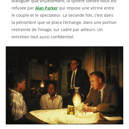
dialoguer que visuellement, la sphère sonore nous est
refusée par
Alan Parker
qui impose une vitrine entre
le couple et le spectateur. La seconde fois, c’est dans
la pénombre que se place l’échange, dans une portion
restreinte de l’image, sur cadré par ailleurs. Un
entretien tout aussi confidentiel.