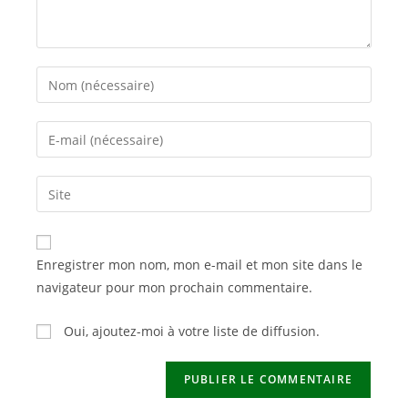
Enter
your
name
Enter
or
your
username
email
Saisir
to
address
l’URL
comment
to
de
comment
votre
Enregistrer mon nom, mon e-mail et mon site dans le
site
navigateur pour mon prochain commentaire.
(facultatif)
Oui, ajoutez-moi à votre liste de diffusion.