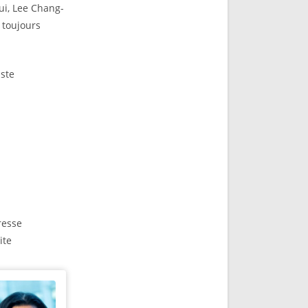
ui, Lee Chang-
 toujours
aste
resse
site