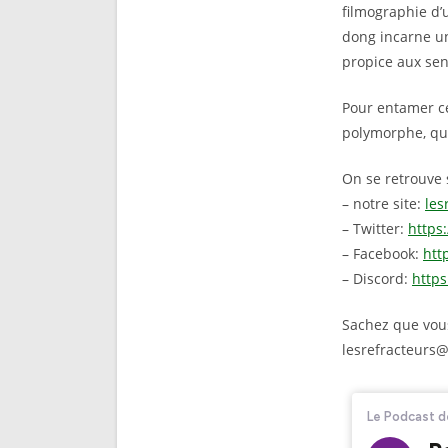
filmographie d’
dong incarne un
propice aux sen
Pour entamer ce
polymorphe, qui
On se retrouve 
– notre site:
les
– Twitter:
https:
– Facebook:
htt
– Discord:
http
Sachez que vous
lesrefracteurs@