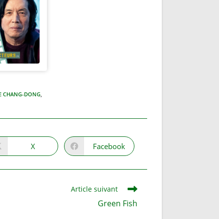
E CHANG-DONG
,
X
Facebook
Ouvrir
Ouvrir
dans
dans
une
une
autre
autre
fenêtre
fenêtre
Article suivant
Green Fish