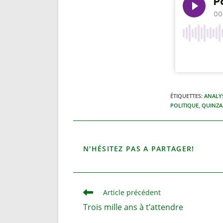
ÉTIQUETTES
:
ANALY
POLITIQUE
,
QUINZA
PARTA
N'HÉSITEZ PAS A PARTAGER!
CE
CONTE
Read
Article précédent
more
Trois mille ans à t’attendre
articles