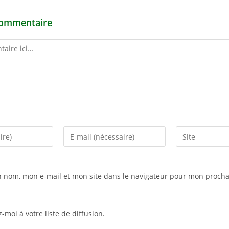
commentaire
Enter
Saisir
your
l’URL
email
de
address
votre
n nom, mon e-mail et mon site dans le navigateur pour mon procha
to
site
comment
(facultatif)
-moi à votre liste de diffusion.