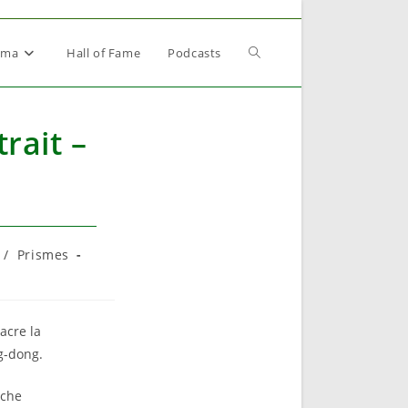
Toggle
éma
Hall of Fame
Podcasts
website
rait –
search
/
Prismes
acre la
g-dong.
iche