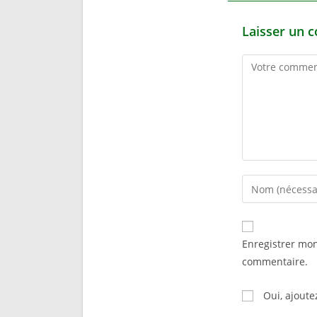
Laisser un 
Comment
Enter
your
name
or
Enregistrer mo
username
commentaire.
to
comment
Oui, ajoutez