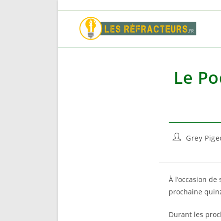
Skip
to
content
Le Po
Auteur/autri
Grey Pige
de
la
publication :
À l’occasion de
prochaine quinz
Durant les proch