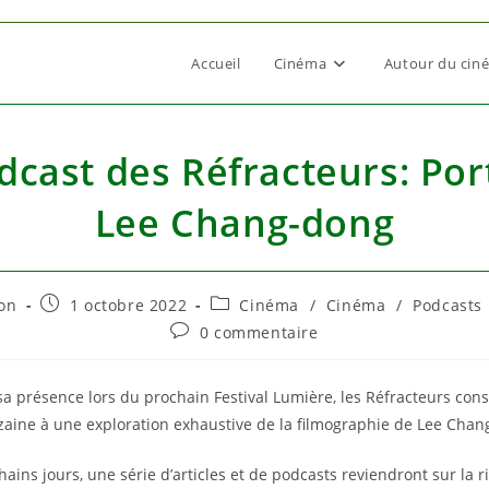
Accueil
Cinéma
Autour du cin
dcast des Réfracteurs: Port
Lee Chang-dong
ce
Publication
Post
on
1 octobre 2022
Cinéma
/
Cinéma
/
Podcasts
publiée :
category:
Commentaires
0 commentaire
de
la
publication :
 sa présence lors du prochain Festival Lumière, les Réfracteurs cons
aine à une exploration exhaustive de la filmographie de Lee Chan
ains jours, une série d’articles et de podcasts reviendront sur la r