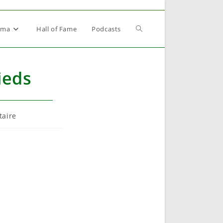
Toggle
éma
Hall of Fame
Podcasts
website
pieds
search
s
aire