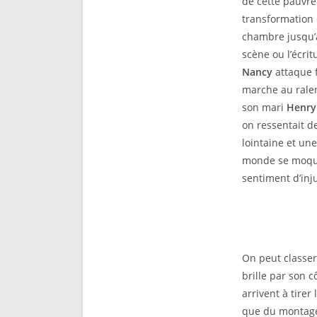
de cette pauvre
transformation
chambre jusqu’à
scène ou l’écri
Nancy
attaque f
marche au ralen
son mari
Henry
on ressentait de
lointaine et une
monde se moque 
sentiment d’inj
On peut classe
brille par son c
arrivent à tire
que du montage,