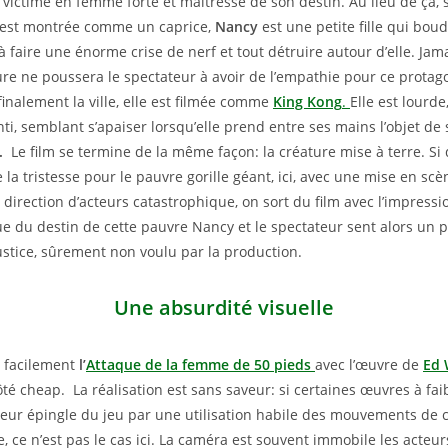
 victime en femme forte et maîtresse de son destin. Au lieu de ça, 
 est montrée comme un caprice,
Nancy
est une petite fille qui bou
 faire une énorme crise de nerf et tout détruire autour d’elle. Jam
ture ne poussera le spectateur à avoir de l’empathie pour ce protag
inalement la ville, elle est filmée comme
King Kong
.
Elle est lourde,
ti, semblant s’apaiser lorsqu’elle prend entre ses mains l’objet de
.
Le film se termine de la même façon: la créature mise à terre. Si
 la tristesse pour le pauvre gorille géant, ici, avec une mise en scè
 direction d’acteurs catastrophique, on sort du film avec l’impressi
du destin de cette pauvre Nancy et le spectateur sent alors un 
ustice, sûrement non voulu par la production.
Une absurdité visuelle
r facilement
l’
Attaque de la femme de 50 pieds
avec l’œuvre de
Ed
ôté cheap. La réalisation est sans saveur: si certaines œuvres à fa
r leur épingle du jeu par une utilisation habile des mouvements de 
 ce n’est pas le cas ici. La caméra est souvent immobile les acteur