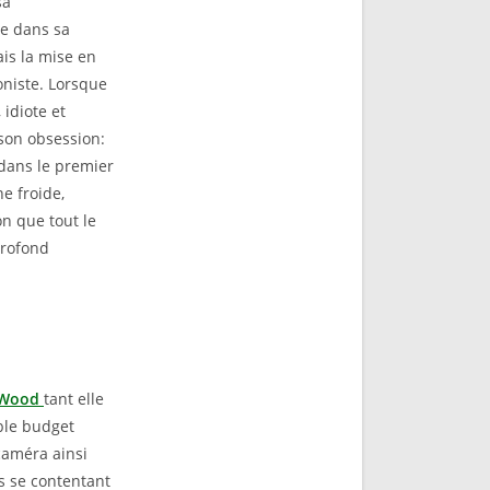
sa
de dans sa
ais la mise en
oniste. Lorsque
 idiote et
 son obsession:
 dans le premier
ne froide,
on que tout le
profond
 Wood
tant elle
ible budget
caméra ainsi
s se contentant