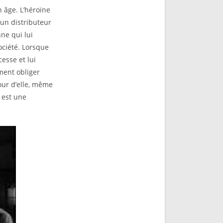
 âge. L’héroïne
’un distributeur
ne qui lui
ociété. Lorsque
cesse et lui
ement obliger
our d’elle, même
i est une