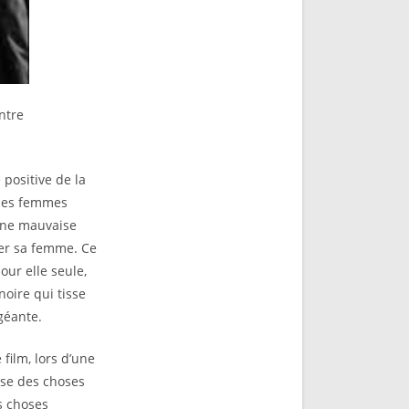
ntre
 positive de la
 des femmes
 une mauvaise
uer sa femme. Ce
our elle seule,
oire qui tisse
géante.
film, lors d’une
sse des choses
s choses