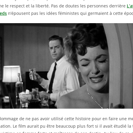
 le respect et la liberté. Pas de doutes les personnes derrière
L’a
ieds
n’épousent pas les idées féministes qui germaient à cette épo
 dommage de ne pas avoir utilisé cette histoire pour en faire une 
tion. Le film aurait pu être beaucoup plus fort si il avait étudié l