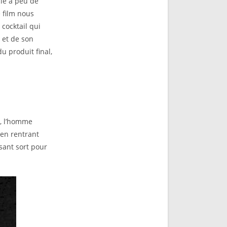
le à peu de
e film nous
cocktail qui
 et de son
u produit final,
n, l’homme
 en rentrant
ant sort pour