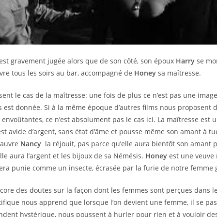
est gravement jugée alors que de son côté, son époux
Harry
se mo
vre tous les soirs au bar, accompagné de
Honey
sa maîtresse.
ent le cas de la maîtresse: une fois de plus ce n’est pas une image
 est donnée. Si à la même époque d’autres films nous proposent
 envoûtantes, ce n’est absolument pas le cas ici. La maîtresse est
est avide d’argent, sans état d’âme et pousse même son amant à t
 pauvre
Nancy
la réjouit, pas parce qu’elle aura bientôt son amant p
lle aura l’argent et les bijoux de sa Némésis.
Honey
est une veuve n
e sera punie comme un insecte, écrasée par la furie de notre femme 
ncore des doutes sur la façon dont les femmes sont perçues dans le 
tifique nous apprend que lorsque l’on devient une femme, il se pa
ndent hystérique, nous poussent à hurler pour rien et à vouloir de