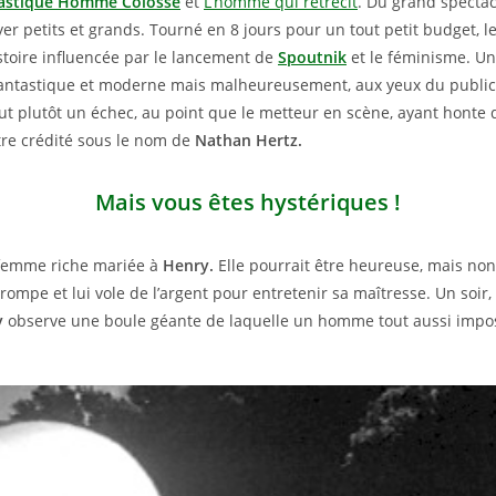
tastique Homme Colosse
et
L’homme qui rétrécit
. Du grand spectac
yer petits et grands. Tourné en 8 jours pour un tout petit budget, l
toire influencée par le lancement de
Spoutnik
et le féminisme. Un 
fantastique et moderne mais malheureusement, aux yeux du public
fut plutôt un échec, au point que le metteur en scène, ayant honte d
re crédité sous le nom de
Nathan Hertz.
Mais vous êtes hystériques !
femme riche mariée à
Henry.
Elle pourrait être heureuse, mais no
trompe et lui vole de l’argent pour entretenir sa maîtresse. Un soir,
y
observe une boule géante de laquelle un homme tout aussi impos