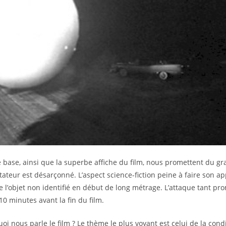
de base, ainsi que la superbe affiche du film, nous promettent du gr
ctateur est désarçonné. L’aspect science-fiction peine à faire son a
e l’objet non identifié en début de long métrage. L’attaque tant pr
10 minutes avant la fin du film.
oi nous parle le film ? Le thème le plus voyant est celui de la cond