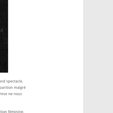
and spectacle,
pparition malgré
omise ne nous
ition féminine.