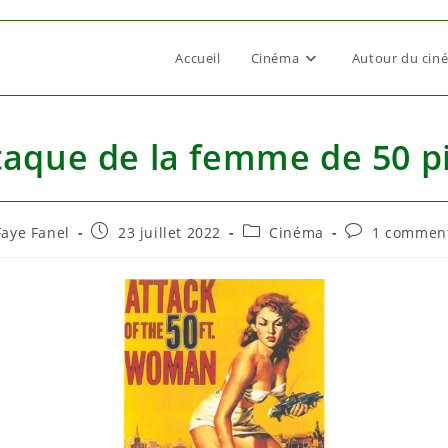
Accueil
Cinéma
Autour du cin
taque de la femme de 50 
ur/autrice
Publication
Post
Commentaire
Faye Fanel
23 juillet 2022
Cinéma
1 comment
publiée :
category:
de
la
ication :
publication :