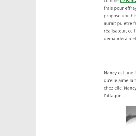
comme
Le Fan
frais pour effra
propose une his
aurait pu être 
réalisateur, ce 
demandera à êt
Nancy
est une 
qu’elle aime la 
chez elle,
Nanc
l’attaquer.