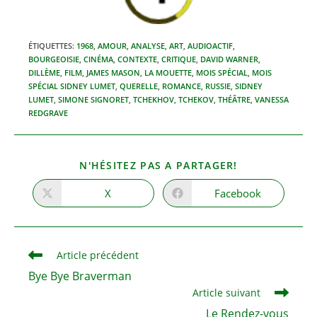
ÉTIQUETTES
:
1968
,
AMOUR
,
ANALYSE
,
ART
,
AUDIOACTIF
,
BOURGEOISIE
,
CINÉMA
,
CONTEXTE
,
CRITIQUE
,
DAVID WARNER
,
DILLÈME
,
FILM
,
JAMES MASON
,
LA MOUETTE
,
MOIS SPÉCIAL
,
MOIS
SPÉCIAL SIDNEY LUMET
,
QUERELLE
,
ROMANCE
,
RUSSIE
,
SIDNEY
LUMET
,
SIMONE SIGNORET
,
TCHEKHOV
,
TCHEKOV
,
THÉÂTRE
,
VANESSA
REDGRAVE
PARTAGER
N'HÉSITEZ PAS A PARTAGER!
CE
CONTENU
X
Facebook
Ouvrir
Ouvrir
dans
dans
une
une
autre
autre
fenêtre
fenêtre
Read
Article précédent
more
Bye Bye Braverman
articles
Article suivant
Le Rendez-vous