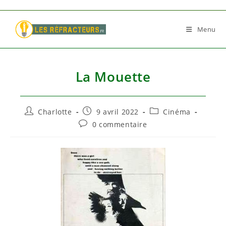
Skip
to
Menu
content
La Mouette
Auteur/autrice
Publication
Post
Charlotte
9 avril 2022
Cinéma
de
publiée :
category:
Commentaires
0 commentaire
la
de
publication :
la
publication :