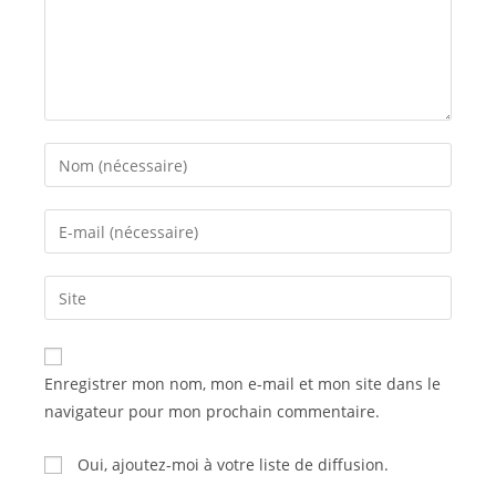
Enter
your
name
Enter
or
your
username
email
Saisir
to
address
l’URL
comment
to
de
comment
votre
Enregistrer mon nom, mon e-mail et mon site dans le
site
navigateur pour mon prochain commentaire.
(facultatif)
Oui, ajoutez-moi à votre liste de diffusion.