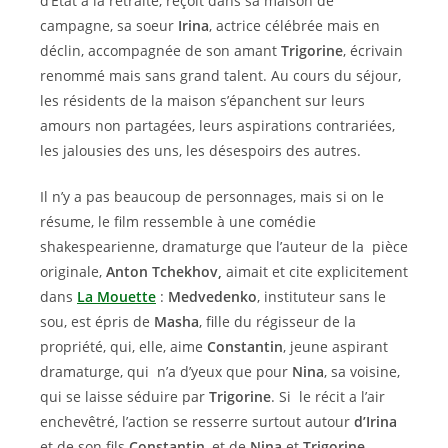
d’État à la retraite, reçoit dans sa maison de
campagne, sa soeur
Irina
, actrice célébrée mais en
déclin, accompagnée de son amant
Trigorine
, écrivain
renommé mais sans grand talent. Au cours du séjour,
les résidents de la maison s’épanchent sur leurs
amours non partagées, leurs aspirations contrariées,
les jalousies des uns, les désespoirs des autres.
Il n’y a pas beaucoup de personnages, mais si on le
résume, le film ressemble à une comédie
shakespearienne, dramaturge que l’auteur de la pièce
originale,
Anton Tchekhov,
aimait et cite explicitement
dans
La Mouette
:
Medvedenko
, instituteur sans le
sou, est épris de
Masha
, fille du régisseur de la
propriété, qui, elle, aime
Constantin
, jeune aspirant
dramaturge, qui n’a d’yeux que pour
Nina
, sa voisine,
qui se laisse séduire par
Trigorine
. Si le récit a l’air
enchevêtré, l’action se resserre surtout autour
d’Irina
et de son fils
Constantin
, et de
Nina
et
Trigorine
.