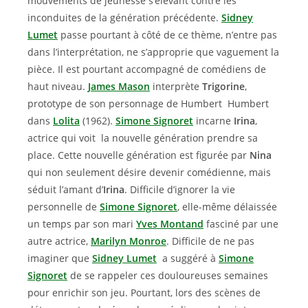
mouvements de jeunesse s’élevant contre les
inconduites de la génération précédente.
Sidney
Lumet
passe pourtant à côté de ce thème, n’entre pas
dans l’interprétation, ne s’approprie que vaguement la
pièce. Il est pourtant accompagné de comédiens de
haut niveau.
James Mason
interprète
Trigorine
,
prototype de son personnage de Humbert Humbert
dans
Lolita
(1962).
Simone Signoret
incarne
Irina
,
actrice qui voit la nouvelle génération prendre sa
place. Cette nouvelle génération est figurée par
Nina
qui non seulement désire devenir comédienne, mais
séduit l’amant d’
Irina
. Difficile d’ignorer la vie
personnelle de
Simone Signoret
, elle-même délaissée
un temps par son mari
Yves Montand
fasciné par une
autre actrice,
Marilyn Monroe
. Difficile de ne pas
imaginer que
Sidney Lumet
a suggéré à
Simone
Signoret
de se rappeler ces douloureuses semaines
pour enrichir son jeu. Pourtant, lors des scènes de