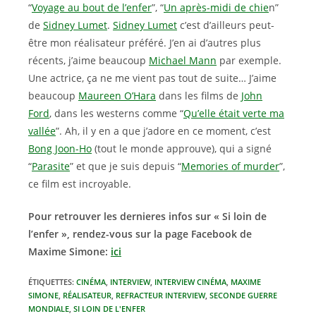
“
Voyage au bout de l’enfer
”, “
Un après-midi de chie
n”
de
Sidney Lumet
.
Sidney Lumet
c’est d’ailleurs peut-
être mon réalisateur préféré. J’en ai d’autres plus
récents, j’aime beaucoup
Michael Mann
par exemple.
Une actrice, ça ne me vient pas tout de suite… J’aime
beaucoup
Maureen O’Hara
dans les films de
John
Ford
, dans les westerns comme “
Qu’elle était verte ma
vallée
”. Ah, il y en a que j’adore en ce moment, c’est
Bong Joon-Ho
(tout le monde approuve), qui a signé
“
Parasite
” et que je suis depuis “
Memories of murder
”,
ce film est incroyable.
Pour retrouver les dernieres infos sur « Si loin de
l’enfer », rendez-vous sur la page Facebook de
Maxime Simone:
ici
ÉTIQUETTES
:
CINÉMA
,
INTERVIEW
,
INTERVIEW CINÉMA
,
MAXIME
SIMONE
,
RÉALISATEUR
,
REFRACTEUR INTERVIEW
,
SECONDE GUERRE
MONDIALE
,
SI LOIN DE L'ENFER