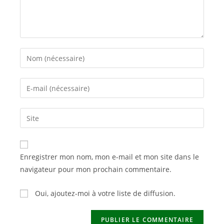
Enter
your
name
Enter
or
your
username
email
Saisir
to
address
l’URL
comment
to
de
comment
votre
Enregistrer mon nom, mon e-mail et mon site dans le
site
navigateur pour mon prochain commentaire.
(facultatif)
Oui, ajoutez-moi à votre liste de diffusion.