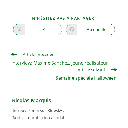
PARTAGER
N'HÉSITEZ PAS A PARTAGER!
CE
CONTENU
X
Facebook
Ouvrir
Ouvrir
dans
dans
une
une
autre
autre
fenêtre
fenêtre
Read
Article précédent
more
Interview: Maxime Sanchez, jeune réalisateur
articles
Article suivant
Semaine spéciale Halloween
Nicolas Marquis
Retrouvez moi sur Bluesky :
@refracteurnico.bsky.social