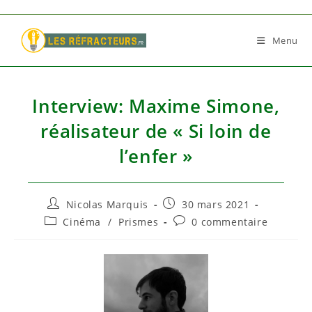
Skip
to
Menu
content
Interview: Maxime Simone,
réalisateur de « Si loin de
l’enfer »
Auteur/autrice
Publication
Nicolas Marquis
30 mars 2021
de
publiée :
Post
Commentaires
Cinéma
/
Prismes
0 commentaire
la
category:
de
publication :
la
publication :