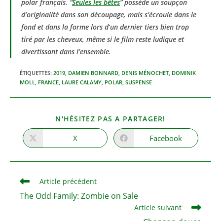
polar français. “
Seules les bêtes
” possède un soupçon
d’originalité dans son découpage, mais s’écroule dans le
fond et dans la forme lors d’un dernier tiers bien trop
tiré par les cheveux, même si le film reste ludique et
divertissant dans l’ensemble.
ÉTIQUETTES
:
2019
,
DAMIEN BONNARD
,
DENIS MÉNOCHET
,
DOMINIK
MOLL
,
FRANCE
,
LAURE CALAMY
,
POLAR
,
SUSPENSE
PARTAGER
N'HÉSITEZ PAS A PARTAGER!
CE
CONTENU
X
Facebook
Ouvrir
Ouvrir
dans
dans
une
une
autre
autre
fenêtre
fenêtre
Read
Article précédent
more
The Odd Family: Zombie on Sale
articles
Article suivant