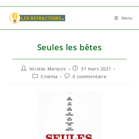
Skip
to
Menu
content
Seules les bêtes
Auteur/autrice
Publication
Nicolas Marquis
31 mars 2021
de
publiée :
Post
Commentaires
Cinéma
0 commentaire
la
category:
de
publication :
la
publication :