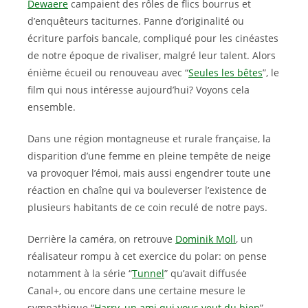
Dewaere
campaient des rôles de flics bourrus et
d’enquêteurs taciturnes. Panne d’originalité ou
écriture parfois bancale, compliqué pour les cinéastes
de notre époque de rivaliser, malgré leur talent. Alors
énième écueil ou renouveau avec “
Seules les bêtes
”, le
film qui nous intéresse aujourd’hui? Voyons cela
ensemble.
Dans une région montagneuse et rurale française, la
disparition d’une femme en pleine tempête de neige
va provoquer l’émoi, mais aussi engendrer toute une
réaction en chaîne qui va bouleverser l’existence de
plusieurs habitants de ce coin reculé de notre pays.
Derrière la caméra, on retrouve
Dominik Moll
, un
réalisateur rompu à cet exercice du polar: on pense
notamment à la série “
Tunnel
” qu’avait diffusée
Canal+, ou encore dans une certaine mesure le
sympathique “
Harry, un ami qui vous veut du bien
”,