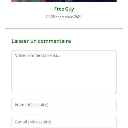
Free Guy
25 septembre 2021
Laisser un commentaire
Comment
Enter
your
name
Enter
or
your