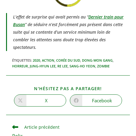
L’effet de surprise qui avait permis au “
Dernier train pour
Busan
” de séduire n’est forcément pas présent dans cette
suite qui se contente d’un service minimum loin de
combler les attentes sans doute trop élevées des
spectateurs.
ÉTIQUETTES
:
2020
,
ACTION
,
CORÉE DU SUD
,
DONG-WON GANG
,
HORREUR
,
JUNG-HYUN LEE
,
RE LEE
,
SANG-HO YEON
,
ZOMBIE
PARTAGER
N'HÉSITEZ PAS A PARTAGER!
CE
CONTENU
X
Facebook
Ouvrir
Ouvrir
dans
dans
une
une
autre
autre
fenêtre
fenêtre
Read
Article précédent
more