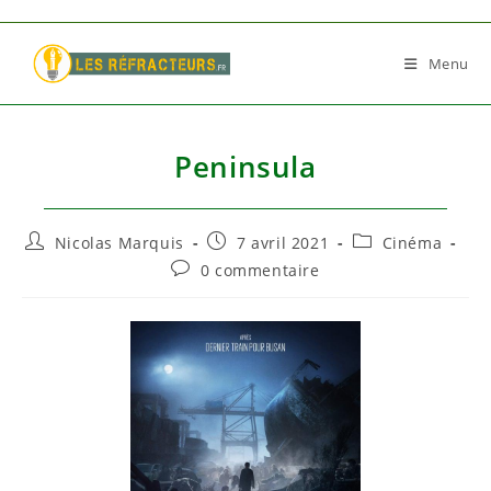
Skip
to
Menu
content
Peninsula
Auteur/autrice
Publication
Post
Nicolas Marquis
7 avril 2021
Cinéma
de
publiée :
category:
Commentaires
0 commentaire
la
de
publication :
la
publication :