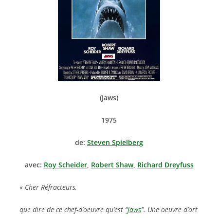
(Jaws)
1975
de:
Steven Spielberg
avec:
Roy Scheider
,
Robert Shaw
,
Richard Dreyfuss
« Cher Réfracteurs,
que dire de ce chef-d’oeuvre qu’est “
Jaws
”. Une oeuvre d’art