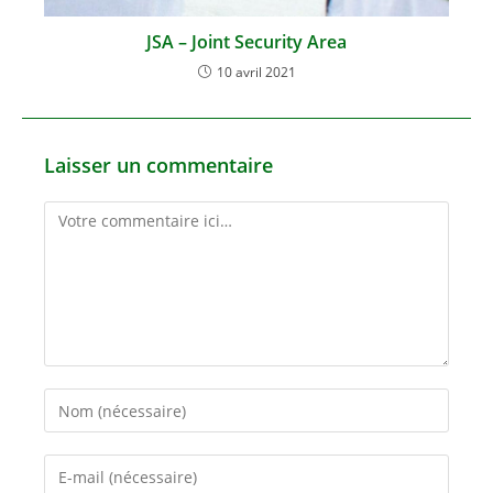
JSA – Joint Security Area
10 avril 2021
Laisser un commentaire
Comment
Enter
your
name
Enter
or