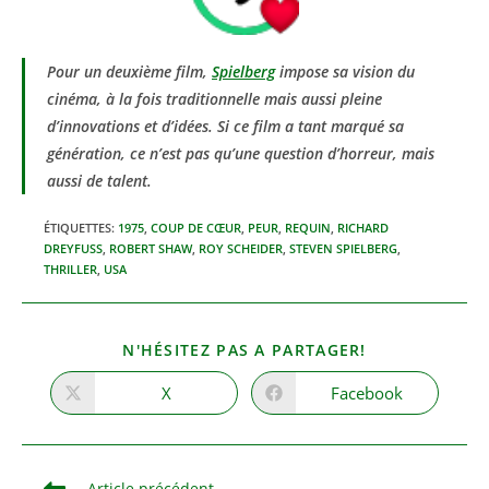
Pour un deuxième film,
Spielberg
impose sa vision du
cinéma, à la fois traditionnelle mais aussi pleine
d’innovations et d’idées. Si ce film a tant marqué sa
génération, ce n’est pas qu’une question d’horreur, mais
aussi de talent.
ÉTIQUETTES
:
1975
,
COUP DE CŒUR
,
PEUR
,
REQUIN
,
RICHARD
DREYFUSS
,
ROBERT SHAW
,
ROY SCHEIDER
,
STEVEN SPIELBERG
,
THRILLER
,
USA
PARTAGER
N'HÉSITEZ PAS A PARTAGER!
CE
CONTENU
X
Facebook
Ouvrir
Ouvrir
dans
dans
une
une
autre
autre
fenêtre
fenêtre
Read
Article précédent