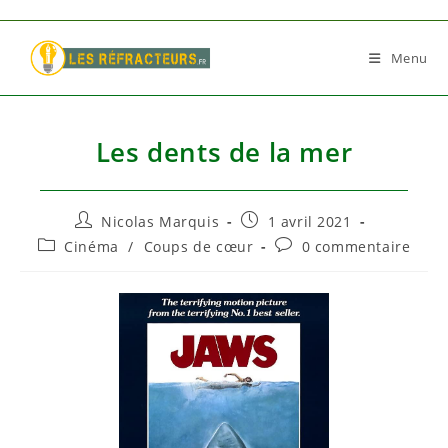
Skip
to
Menu
content
Les dents de la mer
Auteur/autrice
Publication
Nicolas Marquis
1 avril 2021
de
publiée :
Post
Commentaires
Cinéma
/
Coups de cœur
0 commentaire
la
category:
de
publication :
la
publication :