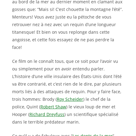
au bord de la mer au dernier moment en clamant aux
gosses que: “Mais si! C’est chouette la montagne l’été”.
Menteurs! Vous avez juste eu la pétoche de vous
retrouver nez à nez avec un requin d’une longueur
titanesque! Et bien on vous replonge dans cette
angoisse, et cette fois essayez de ne pas perdre la
face!
Ce film on le connaît tous, que ce soit pour l’avoir vu
ou simplement pour en avoir entendu parler.
L’histoire d’une ville insulaire des États-Unis dont l’été
va être contrarié, et c’est rien de le dire, par plusieurs
morts liés à des attaques de requin. Pour y faire face,
trois hommes: Brody (
Roy Scheider
) le chef de la
police, Quint (
Robert Shaw
) le vieux loup de mer et
Hooper (
Richard Dreyfuss
) un scientifique spécialisé
dans le terrible prédateur marin.
Ce qu’il y a de fabuleux avec “
Les dents de la mer
”,