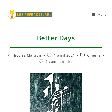
Skip
to
Menu
content
Better Days
Auteur/autrice
Publication
Post
Nicolas Marquis
1 avril 2021
Cinéma
de
publiée :
category:
Commentaires
1 commentaire
la
de
publication :
la
publication :