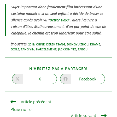
Sujet important donc fatalement film intéressant d’une
certaine manière: si un seul enfant a décidé de briser le
silence après avoir vu “
Better Days
”, alors l’œuvre a
raison d’être. Malheureusement, d’un pur point de vue de
cinéphile, le chemin est trop laborieux pour être salué.
ÉTIQUETTES
:
2019
,
CHINE
,
DEREK TSANG
,
DONGYU ZHOU
,
DRAME
,
ECOLE
,
FANG YIN
,
HARCELEMENT
,
JACKSON YEE
,
TABOU
PARTAGER
N'HÉSITEZ PAS A PARTAGER!
CE
CONTENU
X
Facebook
Ouvrir
Ouvrir
dans
dans
une
une
autre
autre
fenêtre
fenêtre
Read
Article précédent
more
Pluie noire
articles
Article suivant