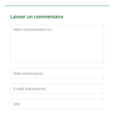
Laisser un commentaire
Comment
Enter
your
name
Enter
or
your
username
email
Saisir
to
address
l’URL
comment
to