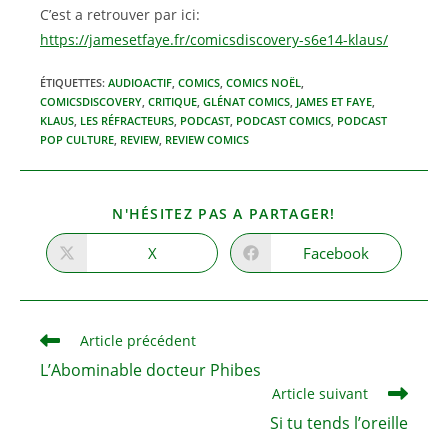
C’est a retrouver par ici:
https://jamesetfaye.fr/comicsdiscovery-s6e14-klaus/
ÉTIQUETTES
:
AUDIOACTIF
,
COMICS
,
COMICS NOËL
,
COMICSDISCOVERY
,
CRITIQUE
,
GLÉNAT COMICS
,
JAMES ET FAYE
,
KLAUS
,
LES RÉFRACTEURS
,
PODCAST
,
PODCAST COMICS
,
PODCAST
POP CULTURE
,
REVIEW
,
REVIEW COMICS
PARTAGER
N'HÉSITEZ PAS A PARTAGER!
CE
CONTENU
X
Facebook
Ouvrir
Ouvrir
dans
dans
une
une
autre
autre
fenêtre
fenêtre
Read
Article précédent
more
L’Abominable docteur Phibes
articles
Article suivant
Si tu tends l’oreille